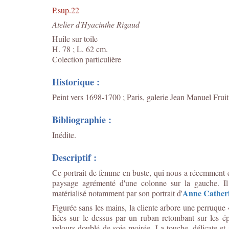
P.sup.22
Atelier d'Hyacinthe Rigaud
Huile sur toile
H. 78 ; L. 62 cm.
Colection particulière
Historique :
Peint vers 1698-1700 ; Paris, galerie Jean Manuel Fruit
Bibliographie :
Inédite.
Descriptif :
Ce portrait de femme en buste, qui nous a récemment é
paysage agrémenté d'une colonne sur la gauche. Il
Anne Catheri
matérialisé notamment par son portrait d'
Figurée sans les mains, la cliente arbore une perruque 
liées sur le dessus par un ruban retombant sur les é
velours doublé de soie moirée. La touche, délicate et so