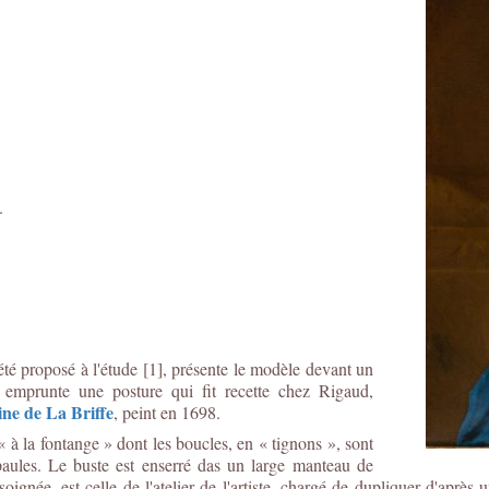
.
té proposé à l'étude [1], présente le modèle devant un
 emprunte une posture qui fit recette chez Rigaud,
ne de La Briffe
, peint en 1698.
« à la fontange » dont les boucles, en « tignons », sont
paules. Le buste est enserré das un large manteau de
ignée, est celle de l'atelier de l'artiste, chargé de dupliquer d'après 