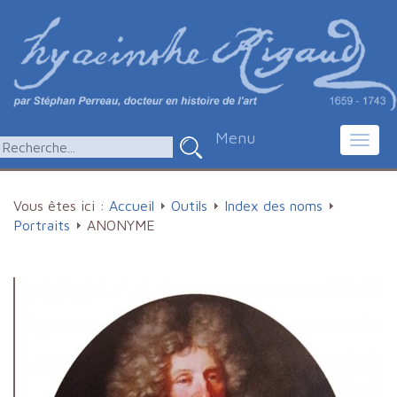
Menu
Toggl
navig
Vous êtes ici :
Accueil
Outils
Index des noms
Portraits
ANONYME