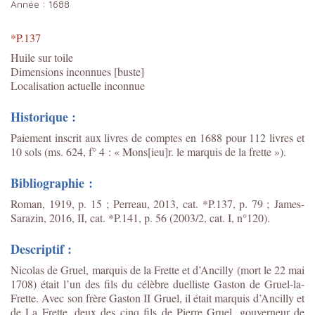
Année :
1688
*P.137
Huile sur toile
Dimensions inconnues [buste]
Localisation actuelle inconnue
Historique :
Paiement inscrit aux livres de comptes en 1688 pour 112 livres et
10 sols (ms. 624, f° 4 : « Mons[ieu]r. le marquis de la frette »).
Bibliographie :
Roman, 1919, p. 15 ; Perreau, 2013, cat. *P.137, p. 79 ;
James-
Sarazin, 2016, II, cat. *P.141, p. 56 (2003/2, cat. I, n°120).
Descriptif :
Nicolas de Gruel, marquis de la Frette et d’Ancilly (mort le 22 mai
1708) était l’un des fils du célèbre duelliste Gaston de Gruel-la-
Frette. Avec son frère Gaston II Gruel, il était marquis d’Ancilly et
de La Frette, deux des cinq fils de Pierre Gruel, gouverneur de