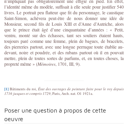
n’impliquait pas obligatoirement une effigie en pied. En effet,
l’identité même du modèle, suffisait à elle seule pour justifier 540
livres. Le portrait peu flatteur que fit du personnage, le caustique
Saint-Simon, achèvera peut-être de nous donner une idée de
Monsieur, second fils de Louis XIII et d’Anne d’Autriche, alors
que le prince était âgé d’une cinquantaine d’années : « Petit,
ventru, monté sur des échasses, tant ses souliers étaient hauts,
toujours paré comme une femme, plein de bagues, de bracelets,
des pierreries partout, avec une longue perruque toute établie au-
devant, noire et poudrée, et des rubans partout où il en pouvait
mettre, plein de toutes sortes de parfums, et, en toutes choses, la
propreté même » (
Mémoires
, 1701, III, 9).
[1]
Bâtiments du roi,
État des ouvrages de peinture faite pour le roy depuis
1716 jusques et compris 1729
, Paris, Arch. nat. O1 1921a.
Poser une question à propos de cette
oeuvre