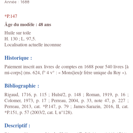
Année :
1688
*P.147
Âge du modèle : 48 ans
Huile sur toile
H. 130 ; L. 97,5.
Localisation actuelle inconnue
Historique :
Paiement inscrit aux livres de comptes en 1688 pour 540 livres [à
mi-corps] (ms. 624, f° 4 v° : « Mons[ieu]r frère unique du Roy »).
Bibliographie :
Rigaud, 1716, p. 115 ; Hulst/2, p. 148 ; Roman, 1919, p. 16 ;
Colomer, 1973, p. 17 ; Perreau, 2004, p. 33, note 47, p. 227 ;
Perreau, 2013, cat. *P.147, p. 79 ;
James-Sarazin, 2016, II, cat.
*P.151, p. 57 (2003/2, cat. I, n°128).
Descriptif :
er