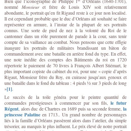
Bien que l’iconographie de Philippe 1
d’Orléans (1640-1701),
nommé
Monsieur
et frère de Louis XIV soit relativement
abondante, le portrait qu’en fit Rigaud reste à ce jour non localisé.
Il est cependant probable que le duc d’Orléans ait souhaité se faire
représenter en armure, à l’instar de la plupart de ses portraits
connus. Une sorte de pied de nez à la volonté du Roi de le
cantonner dans un rôle purement de parade à la cour, sans tenir
compte de sa vaillance au combat. Nous pensons que cette effigie
inaugure les portraits de militaires brandissant un bâton de
commandement avec une bataille en arrière fond du type. En effet,
une note inédite des comptes des Bâtiments du roi en 1720
répertorie le paiement de 70 livres à François Albert Stiémart, le
plus important copiste du cabinet du roi, pour une « copie d’après
Rigaut, Monsieur frère du Roy, en cuirasse jusqu’aux genoux et
une bataille dans le fond du tableau : 4 pieds ½ sur 3 pieds de long
[1]
»
.
Le succès de la toile généra pour le peintre quantité de
le futur
commandes prestigieuses à commencer par son fils,
Régent
la
, alors duc de Chartres en 1689 puis sa seconde femme,
princesse Palatine
en 1713.. Un grand nombre de personnages
liés à la famille d’Orléans passèrent alors dans l’atelier, du simple
trésorier, au marquis le plus influent. Le prix élevé de notre portrait