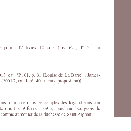
89 pour 112 livres 10 sols (ms. 624, f° 5 : «
013, cat. *P.161, p. 81 [Louise de La Barre] ;
James-
 (2003/2, cat. I, n°140=aucune proposition)].
ns fut incrite dans les comptes des Rigaud sous son
tte (mort le 9 février 1691), marchand bourgeois de
ciait comme aumônier de la duchesse de Saint Aignan.