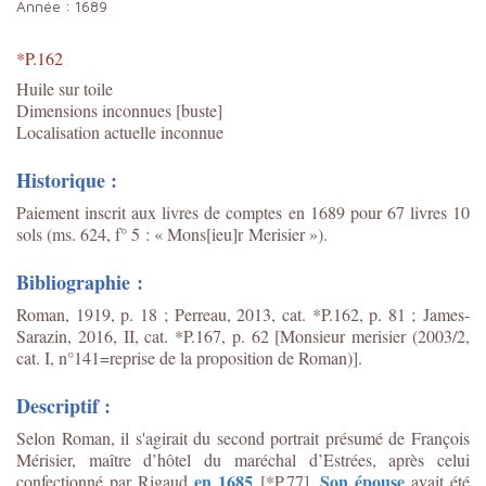
Année :
1689
*P.162
Huile sur toile
Dimensions inconnues [buste]
Localisation actuelle inconnue
Historique :
Paiement inscrit aux livres de comptes en 1689 pour 67 livres 10
sols (ms. 624, f° 5 : « Mons[ieu]r Merisier »).
Bibliographie :
Roman, 1919, p. 18 ; Perreau, 2013, cat. *P.162, p. 81 ;
James-
Sarazin, 2016, II, cat. *P.167, p. 62 [Monsieur merisier (2003/2,
cat. I, n°141=reprise de la proposition de Roman)].
Descriptif :
Selon Roman, il s'agirait du second portrait présumé de François
Mérisier, maître d’hôtel du maréchal d’Estrées, après celui
en 1685
Son épouse
confectionné par Rigaud
[*P.77].
avait été