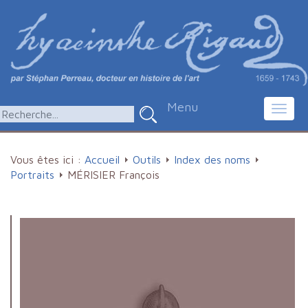
Menu
Toggl
navig
Vous êtes ici :
Accueil
Outils
Index des noms
Portraits
MÉRISIER François