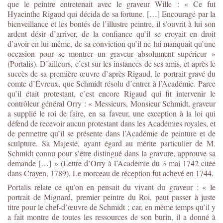
que le peintre entretenait avec le graveur Wille : « Ce fut
Hyacinthe Rigaud qui décida de sa fortune. […] Encouragé par la
bienveillance et les bontés de l’illustre peintre, il s’ouvrit à lui son
ardent désir d’arriver, de la confiance qu’il se croyait en droit
d’avoir en lui-même, de sa conviction qu’il ne lui manquait qu’une
occasion pour se montrer un graveur absolument supérieur »
(Portalis). D’ailleurs, c’est sur les instances de ses amis, et après le
succès de sa première œuvre d’après Rigaud, le portrait gravé du
comte d’Évreux, que Schmidt résolu d’entrer à l’Académie. Parce
qu’il était protestant, c’est encore Rigaud qui fit intervenir le
contrôleur général Orry : « Messieurs, Monsieur Schmidt, graveur
a supplié le roi de faire, en sa faveur, une exception à la loi qui
défend de recevoir aucun protestant dans les Académies royales, et
de permettre qu’il se présente dans l’Académie de peinture et de
sculpture. Sa Majesté, ayant égard au mérite particulier de M.
Schmidt connu pour s’être distingué dans la gravure, approuve sa
demande […] » (Lettre d’Orry à l’Académie du 3 mai 1742 citée
dans Crayen, 1789). Le morceau de réception fut achevé en 1744.
Portalis relate ce qu’on en pensait du vivant du graveur : « le
portrait de Mignard, premier peintre du Roi, peut passer à juste
titre pour le chef-d’œuvre de Schmidt ; car, en même temps qu’il y
a fait montre de toutes les ressources de son burin, il a donné à