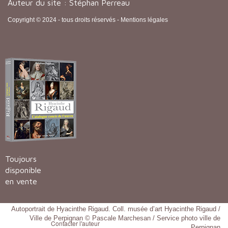
Auteur du site : Stéphan Perreau
Copyright © 2024 - tous droits réservés -
Mentions légales
Toujours
disponible
en vente
Autoportrait de Hyacinthe Rigaud. Coll. musée d’art Hyacinthe Rigaud /
Ville de Perpignan © Pascale Marchesan / Service photo ville de
Contacter l'auteur
Perpignan