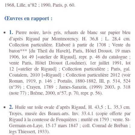
1968, Lille, n°82 ; 1990, Paris, p. 60.
Œuvres en rapport :
1.
Pierre noire, lavis gris, rehauts de blanc sur papier bleu
d’après Rigaud par Montmorency. H. 36,8 ; L. 28,4 cm.
Collection particulière. Elaboré à partir de 1708 ; Vente du
baron*** [du Theil du Havelt], Paris, Hôtel Drouot, 19 mars
1906, lot 49 [=atelier de Rigaud], repr. p. 46 du catalogue ;
vente Paris, Hôtel Drouot (Loudmer), 1er juillet 1991, lot
12 [=atelier de Rigaud] ; Collection particulière ; Paris, gal.
Coatalem, 2010 [=Rigaud] ; Collection particulière 2012 (voir
Roman, 1919, p. 146 ; Portalis, 1880-1882, III, p. 514, 524
(n°39) ; Crayen, 1789 ; James-Sarazin, (1999) 2003, p. 318
(note 77) ; Brême, 2000, n°57, p. 70, repr. p. 56).
2.
Huile sur toile ovale d’après Rigaud, H. 43,5 ; L. 35,3 cm.
Troyes, musée des Beaux-arts. Inv. 33.4.1 (copie offerte par
Rigaud à la comtesse de Feuquières ; mutilé en 1793 ; vente. St-
Germain-en-Laye, 15-17 mars 1847 ; coll. Conrad de Bréban ;
legs Thiessert, 1933).