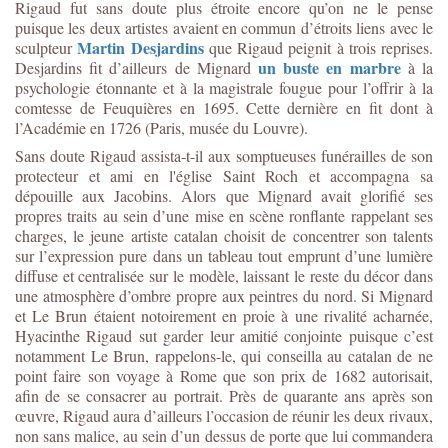
Rigaud fut sans doute plus étroite encore qu’on ne le pense
puisque les deux artistes avaient en commun d’étroits liens avec le
Martin Desjardins
sculpteur
que Rigaud peignit à trois reprises.
un buste en marbre
Desjardins fit d’ailleurs de Mignard
à la
psychologie étonnante et à la magistrale fougue pour l’offrir à la
comtesse de Feuquières en 1695. Cette dernière en fit dont à
l’Académie en 1726 (Paris, musée du Louvre).
Sans doute Rigaud assista-t-il aux somptueuses funérailles de son
protecteur et ami en l'église Saint Roch et accompagna sa
dépouille aux Jacobins. Alors que Mignard avait glorifié ses
propres traits au sein d’une mise en scène ronflante rappelant ses
charges, le jeune artiste catalan choisit de concentrer son talents
sur l’expression pure dans un tableau tout emprunt d’une lumière
diffuse et centralisée sur le modèle, laissant le reste du décor dans
une atmosphère d’ombre propre aux peintres du nord. Si Mignard
et Le Brun étaient notoirement en proie à une rivalité acharnée,
Hyacinthe Rigaud sut garder leur amitié conjointe puisque c’est
notamment Le Brun, rappelons-le, qui conseilla au catalan de ne
point faire son voyage à Rome que son prix de 1682 autorisait,
afin de se consacrer au portrait. Près de quarante ans après son
œuvre, Rigaud aura d’ailleurs l’occasion de réunir les deux rivaux,
non sans malice, au sein d’un dessus de porte que lui commandera