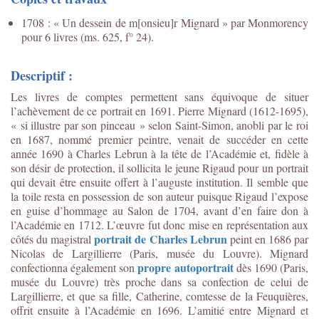
1708 : « Un dessein de m[onsieu]r Mignard » par Monmorency
pour 6 livres (ms. 625, f° 24).
Descriptif :
Les livres de comptes permettent sans équivoque de situer
l’achèvement de ce portrait en 1691. Pierre Mignard (1612-1695),
« si illustre par son pinceau » selon Saint-Simon, anobli par le roi
en 1687, nommé premier peintre, venait de succéder en cette
année 1690 à Charles Lebrun à la tête de l’Académie et, fidèle à
son désir de protection, il sollicita le jeune Rigaud pour un portrait
qui devait être ensuite offert à l’auguste institution. Il semble que
la toile resta en possession de son auteur puisque Rigaud l’expose
en guise d’hommage au Salon de 1704, avant d’en faire don à
l’Académie en 1712. L’œuvre fut donc mise en représentation aux
portrait de Charles Lebrun
côtés du magistral
peint en 1686 par
Nicolas de Largillierre (Paris, musée du Louvre). Mignard
propre autoportrait
confectionna également son
dès 1690 (Paris,
musée du Louvre) très proche dans sa confection de celui de
Largillierre, et que sa fille, Catherine, comtesse de la Feuquières,
offrit ensuite à l’Académie en 1696. L’amitié entre Mignard et