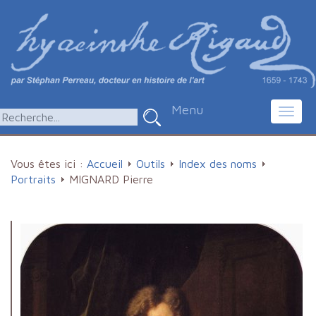
Menu
Toggl
navig
Vous êtes ici :
Accueil
Outils
Index des noms
Portraits
MIGNARD Pierre