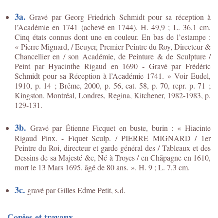
3a.
Gravé par Georg Friedrich Schmidt pour sa réception à
l’Académie en 1741 (achevé en 1744). H. 49,9 ; L. 36,1 cm.
Cinq états connus dont une en couleur. En bas de l’estampe :
« Pierre Mignard, / Ecuyer, Premier Peintre du Roy, Directeur &
Chancellier en / son Académie, de Peinture & de Sculpture /
Peint par Hyacinthe Rigaud en 1690 - Gravé par Frédéric
Schmidt pour sa Réception à l’Académie 1741. » Voir Eudel,
1910, p. 14 ; Brême, 2000, p. 56, cat. 58, p. 70, repr. p. 71 ;
Kingston, Montréal, Londres, Regina, Kitchener, 1982-1983, p.
129-131.
3b.
Gravé par Étienne Ficquet en buste, burin : « Hiacinte
Rigaud Pinx. - Fiquet Sculp. / PIERRE MIGNARD / 1er
Peintre du Roi, directeur et garde général des / Tableaux et des
Dessins de sa Majesté &c, Né à Troyes / en Chãpagne en 1610,
mort le 13 Mars 1695. âgé de 80 ans. ». H. 9 ; L. 7,3 cm.
3c.
gravé par Gilles Edme Petit, s.d.
Copies et travaux