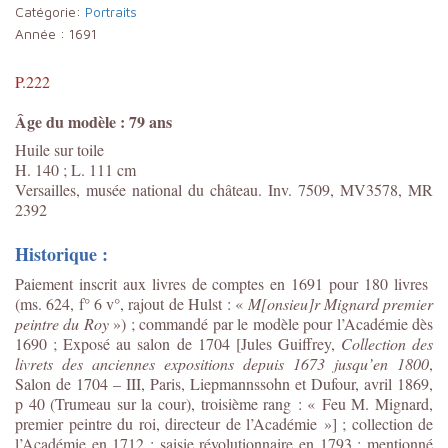
Catégorie:
Portraits
Année :
1691
P.222
Âge du modèle : 79 ans
Huile sur toile
H. 140 ; L. 111 cm
Versailles, musée national du château. Inv. 7509, MV3578, MR
2392
Historique :
Paiement inscrit aux livres de comptes en 1691 pour 180 livres
(ms. 624, f° 6 v°, rajout de Hulst : «
M[onsieu]r Mignard premier
peintre du Roy
») ; commandé par le modèle pour l’Académie dès
1690 ; Exposé au salon de 1704 [Jules Guiffrey,
Collection des
livrets des anciennes expositions depuis 1673 jusqu’en 1800
,
Salon de 1704 – III, Paris, Liepmannssohn et Dufour, avril 1869,
p 40 (Trumeau sur la cour), troisième rang : « Feu M. Mignard,
premier peintre du roi, directeur de l’Académie »] ; collection de
l’Académie en 1712 ; saisie révolutionnaire en 1793 ; mentionné