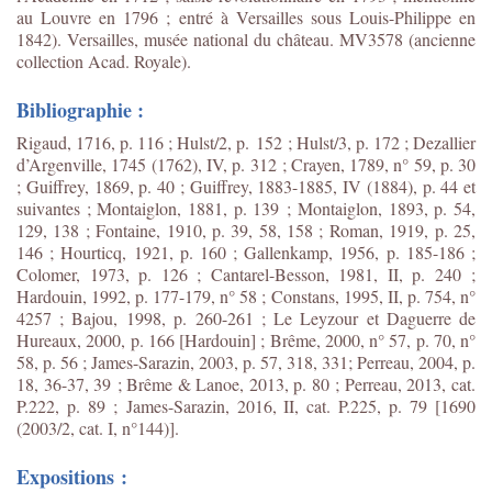
au Louvre en 1796 ; entré à Versailles sous Louis-Philippe en
1842). Versailles, musée national du château. MV3578 (ancienne
collection Acad. Royale).
Bibliographie :
Rigaud, 1716, p. 116 ; Hulst/2, p. 152 ; Hulst/3, p. 172 ; Dezallier
d’Argenville, 1745 (1762), IV, p. 312 ; Crayen, 1789, n° 59, p. 30
; Guiffrey, 1869, p. 40 ; Guiffrey, 1883-1885, IV (1884), p. 44 et
suivantes ; Montaiglon, 1881, p. 139 ; Montaiglon, 1893, p. 54,
129, 138 ; Fontaine, 1910, p. 39, 58, 158 ; Roman, 1919, p. 25,
146 ; Hourticq, 1921, p. 160 ; Gallenkamp, 1956, p. 185-186 ;
Colomer, 1973, p. 126 ; Cantarel-Besson, 1981, II, p. 240 ;
Hardouin, 1992, p. 177-179, n° 58 ; Constans, 1995, II, p. 754, n°
4257 ; Bajou, 1998, p. 260-261 ; Le Leyzour et Daguerre de
Hureaux, 2000, p. 166 [Hardouin] ; Brême, 2000, n° 57, p. 70, n°
58, p. 56 ; James-Sarazin, 2003, p. 57, 318, 331; Perreau, 2004, p.
18, 36-37, 39 ; Brême & Lanoe, 2013, p. 80 ; Perreau, 2013, cat.
P.222, p. 89 ;
James-Sarazin, 2016, II, cat. P.225, p. 79 [1690
(2003/2, cat. I, n°144)].
Expositions :