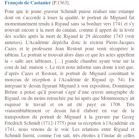
François de Castanier
[P.1363].
Pour que le jeune graveur Schmidt puisse réaliser une estampe
dont on s’accorde à louer la qualité, le portrait de Mignard fut
momentanément rendu à Rigaud sans sa bordure vers 1741 et s’y
trouvait encore à la mort du catalan, comme il appert de la levée
des scellés après la mort de Rigaud le 29 décembre 1743 (voir
annexes). L’Académie dépêcha donc le recteur Pierre-Jacques
Cazes et le professeur Jean Restout pour venir récupérer le
tableau. Le portrait se trouvait alors dans ce que les actes appellent
la « salle aux tableaux, […] grande chambre ayant veue sur la
cour de lad. maison ». Le récit nous informe sans doute à tort que,
d’après Cazes et Restout, le portrait de Mignard constituait le
morceau de réception à l’Académie de Rigaud (p. 54). En
intégrant le dessin figurant Mignard à son exposition, Dominique
Brême a pensé qu’il pouvait s’agir d’une œuvre autographe de
Rigaud, ou du moins retouchée par lui après que Montmorency ait
esquissé le travail et en ait été payé en 1708. Très
vraisemblablement ce dessin fut-il élaboré en vue de la
transposition du portrait de Mignard à la gravure par Georg
Friedrich Schmidt (1712-1775) pour sa réception à l’Académie en
1741, nous venons de le voir. Les relations entre Rigaud et
Schmidt furent, comme l’on sait, très étroites à l’instar de celles