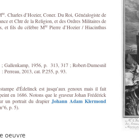
re
M
. Charles d’Hozier, Coner. Du Roi, Généalogiste de
ce et Chtr de la Religion, et des Ordres Militaires de
re
, et fils du célèbre M
Pierre d’Hozier / Hiacinthus
27 ; Gallenkamp, 1956, p. 313, 317 ; Robert-Dumesnil
 : Perreau, 2013, cat. P.255, p. 93.
estampe d'Édelinck est jusqu’aux genoux mais il fait
 peint en 1686. Notons que le graveur Johan Frédérick
Johann Adam Klermond
ur un portrait du drapier
°6, p. 5).
te oeuvre