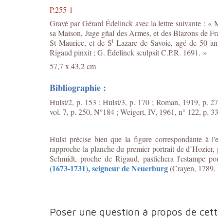
P.255-1
Gravé par Gérard Édelinck avec la lettre suivante : « 
sa Maison, Juge gñal des Armes, et des Blazons de Fran
t
St Maurice, et de S
Lazare de Savoie, agé de 50 ans
Rigaud pinxit ; G. Édelinck sculpsit C.P.R. 1691. »
57,7 x 43,2 cm
Bibliographie :
Hulst/2, p. 153 ; Hulst/3, p. 170 ; Roman, 1919, p. 
vol. 7, p. 250, N°184 ; Weigert, IV, 1961, n° 122, p. 33
Hulst précise bien que la figure correspondante à l'
rapproche la planche du premier portrait de d’Hozier,
Schmidt, proche de Rigaud, pastichera l'estampe po
(1673-1731), seigneur de Neuerburg
(Crayen, 1789, n
Poser une question à propos de cet