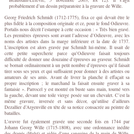
probablement d’un dessin préparatoire à la gravure de Wille.
Georg Friedrich Schmidt (1712-1775), fixa ce qui devait être le
plus fidèle à la composition originale et ce, pour le fond Odieuvre.
Portalis nous décrit l’estampe à cette occasion : « Très bien gravé.
Les premières épreuves sont avant l’adresse d’Odieuvre, avec les
noms des artistes dans la marge inférieure et la date de 1737.
L’inscription est alors gravée par Schmidt lui-même. Il usait de
cette petite supercherie parce qu’Odieuvre faisait toujours
difficulté de donner une douzaine d’épreuves au graveur. Schmidt
se bornait ordinairement à un petit nombre d’épreuves qu’il faisait
tirer sous ses yeux et qui suffisaient pour donner à des artistes ou
amateurs de ses amis. Avant de livrer la planche il effaçait sa
propre inscription ; le marchand la faisait ensuite graver à sa
fantaisie ». Parrocel y est montré en buste sans main, tourné vers
la gauche, devant une toile vierge posée sur un chevalet. C’est la
même gravure, inversée et sans décor, qu’utilise d’ailleurs
Dezallier d’Argenville en tête de sa notice consacrée au peintre de
batailles.
L’œuvre fut également gravée une seconde fois en 1744 par
Johann Georg Wille (1715-1808), avec une ordonnance inédite
des drapés (Hulst) et aidée d’une sanguine de la main de Wille.