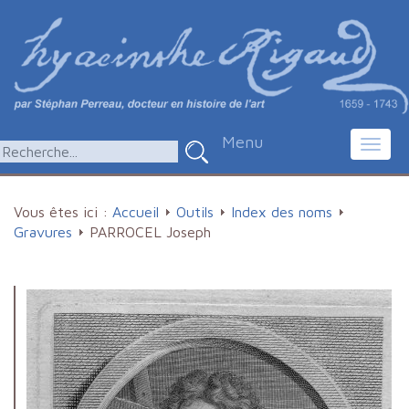
Menu
Toggl
navig
Vous êtes ici :
Accueil
Outils
Index des noms
Gravures
PARROCEL Joseph