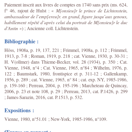
P
aiement inscrit aux livres de comptes en 1740 sans prix (
ms. 624,
f° 46,
rajout de Hulst :
«
M[onsieu]
r
le prince de Lichtenstein,
ambassadeur de l’emp[ereu]r
. en grand, figure jusqu’aux genoux,
habillement répété d’après celui du portrait de M[onsieu]r
le duc
d’Antin
»)
;
Ancienne coll. Lichtenstein
.
Bibliographie :
Höss, 1908a, p. 19, 137, 221 ; Frimmel, 1908a, p. 112 ; Frimmel,
1913, p. 7-8 ; Roman, 1919, p. 218 ; cat. Vienne, 1930, p. 30-31 ;
H. V(ollmer) dans Thieme-Becker, vol. 28 (1934), p. 350 ; Cat.
Vienne, 1948, n°4 ; Cat. Vienne, 1965, n°84 ; Wilhelm, 1976, p.
122 ; Baumstark, 1980, frontispice et p. 311-12 ; Gallenkamp,
1956, p. 289 ; cat. Vienne, 1965, n° 84 ; cat. exp. NY, 1985-1986,
p. 159-160 ; Perreau, 2004, p. 195-196 ; Marcheteau de Quincay,
2006, p. 23 et note 108, p. 29 ; Perreau, 2013, cat. P.1426, p. 299
; James-Sarazin, 2016, cat. P.1513, p. 532.
Expositions :
Vienne, 1980, n°51.01 ; New-York, 1985-1986, n°109.
Œuvres en rapport :