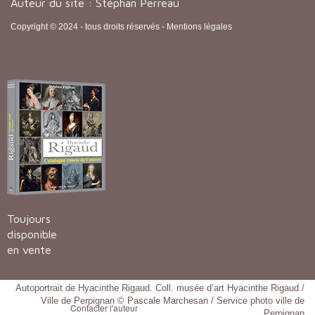
Auteur du site : Stéphan Perreau
Copyright © 2024 - tous droits réservés -
Mentions légales
Toujours
disponible
en vente
Autoportrait de Hyacinthe Rigaud. Coll. musée d’art Hyacinthe Rigaud /
Ville de Perpignan © Pascale Marchesan / Service photo ville de
Contacter l'auteur
Perpignan