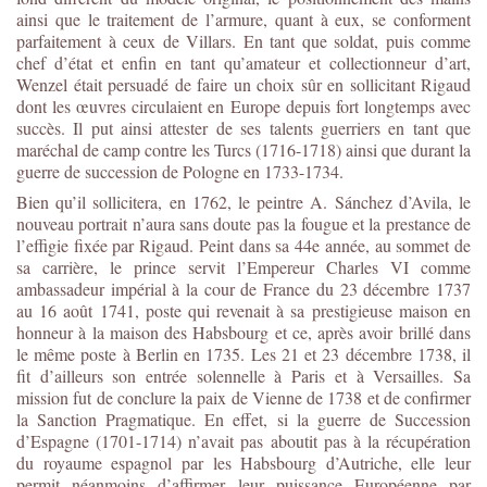
ainsi que le traitement de l’armure, quant à eux, se conforment
parfaitement à ceux de Villars. En tant que soldat, puis comme
chef d’état et enfin en tant qu’amateur et collectionneur d’art,
Wenzel était persuadé de faire un choix sûr en sollicitant Rigaud
dont les œuvres circulaient en Europe depuis fort longtemps avec
succès. Il put ainsi attester de ses talents guerriers en tant que
maréchal de camp contre les Turcs (1716-1718) ainsi que durant la
guerre de succession de Pologne en 1733-1734.
Bien qu’il sollicitera, en 1762, le peintre A. Sánchez d’Avila, le
nouveau portrait n’aura sans doute pas la fougue et la prestance de
l’effigie fixée par Rigaud. Peint dans sa 44
e
année, au sommet de
sa carrière, le prince servit l’Empereur Charles VI comme
ambassadeur impérial à la cour de France du 23 décembre 1737
au 16 août 1741, poste qui revenait à sa prestigieuse maison en
honneur à la maison des Habsbourg et ce, après avoir brillé dans
le même poste à Berlin en 1735. Les 21 et 23 décembre 1738, il
fit d’ailleurs son entrée solennelle à Paris et à Versailles. Sa
mission fut de conclure la paix de Vienne de 1738 et de confirmer
la Sanction Pragmatique. En effet, si la guerre de Succession
d’Espagne (1701-1714) n’avait pas aboutit pas à la récupération
du royaume espagnol par les Habsbourg d’Autriche, elle leur
permit néanmoins d’affirmer leur puissance Européenne par