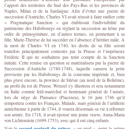
l’apport des territoires du Sud des Pays-Bas et les provinces de
Naples, Milan et de la Sardaigne. Afin d’éviter une guerre de
succession d’Autriche, Charles VI avait réussit à faire ratifier cette
« Pragmatique Sanction » qui établissait l'indivisibilité du
patrimoine des Habsbourgs en réglant la succession au trône par
ordre de primogéniture, en d’autres termes, en permettant à sa
fille, Marie-Thérèse de lui succéder en l’absence d’héritier mâle. À
la mort de Charles VI en 1740, les droits de sa fille seront
toutefois principalement contestés par la Prusse et l’impétueux
Frédéric II qui ne souhaitera pas tenir compte de la Sanction
initiale. Cette remise en question se matérialisera par la guerre de
Succession d'Autriche (1740-1748), laquelle causera la perte
provisoire par les Habsbourgs de la couronne impériale et, bien
plus grave encore, la province de Silésie (au nord de la Bohême),
au profit du roi de Prusse. Wenzel s’y illustrera et sera notamment
en Italie comme feld-maréchal et lieutenant général de l’armée,
lors du siège de Plaisance (Piacenza), le 16 juin 1746 qu’il
remportera contre les Français. Malade, mais général de l’artillerie
autrichienne à partir de 1744, il vouera désormais sa vie à réformer
son armée. En 1718, il avait épousé une jeune veuve, Anna-Maria
von Lichtenstein (1699-1753), avec qui il eut cinq enfants.
second portrait du prince
Voir le
, « en pied », peint la même