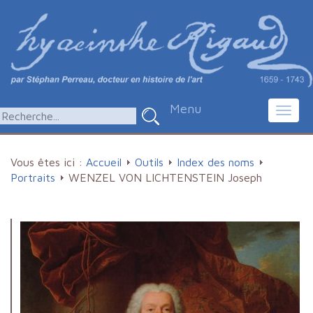
Menu
Toggl
navig
Vous êtes ici :
Accueil
Outils
Index des noms
Portraits
WENZEL VON LICHTENSTEIN Joseph