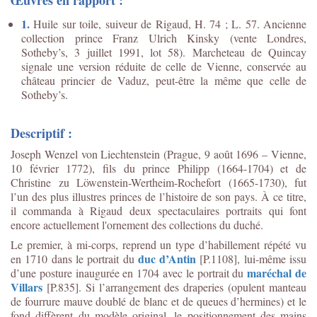
1.
Huile sur toile, suiveur de Rigaud, H. 74 ; L. 57. Ancienne
collection prince Franz Ulrich Kinsky (vente Londres,
Sotheby’s, 3 juillet 1991, lot 58). Marcheteau de Quincay
signale une version réduite de celle de Vienne, conservée au
château princier de Vaduz, peut-être la même que celle de
Sotheby’s.
Descriptif :
Joseph Wenzel von Liechtenstein (Prague, 9 août 1696 – Vienne,
10 février 1772), fils du prince Philipp (1664-1704) et de
Christine zu Löwenstein-Wertheim-Rochefort (1665-1730), fut
l’un des plus illustres princes de l’histoire de son pays. À ce titre,
il commanda à Rigaud deux spectaculaires portraits qui font
encore actuellement l'ornement des collections du duché.
Le premier, à mi-corps, reprend un type d’habillement répété vu
duc d’Antin
en 1710 dans le portrait du
[P.1108], lui-même issu
maréchal de
d’une posture inaugurée en 1704 avec le portrait du
Villars
[P.835]. Si l’arrangement des draperies (opulent manteau
de fourrure mauve doublé de blanc et de queues d’hermines) et le
fond diffèrent du modèle original, le positionnement des mains