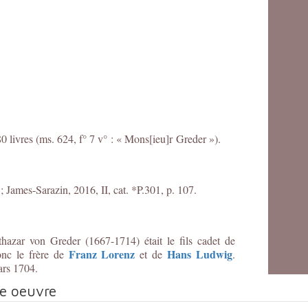
0 livres (ms. 624, f° 7 v° : « Mons[ieu]r Greder »).
; James-Sarazin, 2016, II, cat. *P.301, p. 107.
thazar von Greder (1667-1714) était le fils cadet de
Franz Lorenz
Hans Ludwig
onc le frère de
et de
.
ars 1704.
te oeuvre