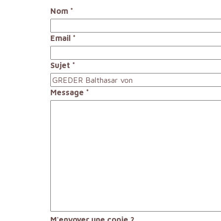
Nom
*
Email
*
Sujet
*
Message
*
M'envoyer une copie ?