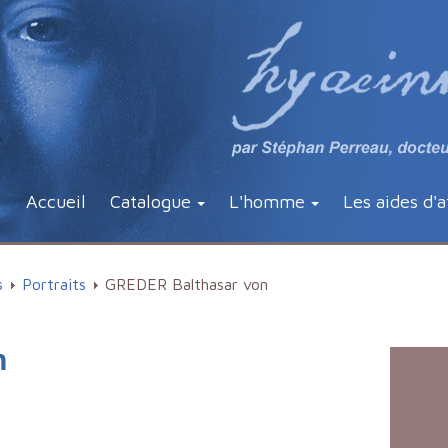
Accueil
Catalogue
L'homme
Les aides d'a
s
Portraits
GREDER Balthasar von
n