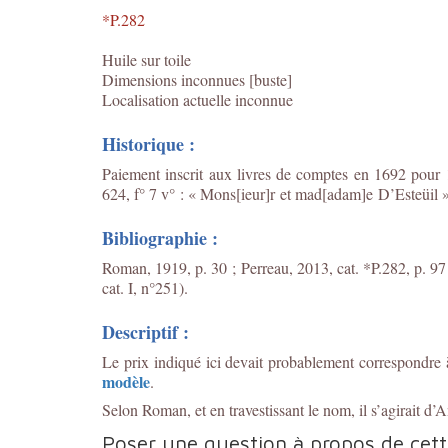
*P.282
Huile sur toile
Dimensions inconnues [buste]
Localisation actuelle inconnue
Historique :
Paiement inscrit aux livres de comptes en 1692 pour 1
624, f° 7 v° : « Mons[ieur]r et mad[adam]e D’Esteüil »
Bibliographie :
Roman, 1919, p. 30 ; Perreau, 2013, cat. *P.282, p. 97
cat. I, n°251).
Descriptif :
Le prix indiqué ici devait probablement correspondre
modèle
.
Selon Roman, et en travestissant le nom, il s’agirait d
Poser une question à propos de cet