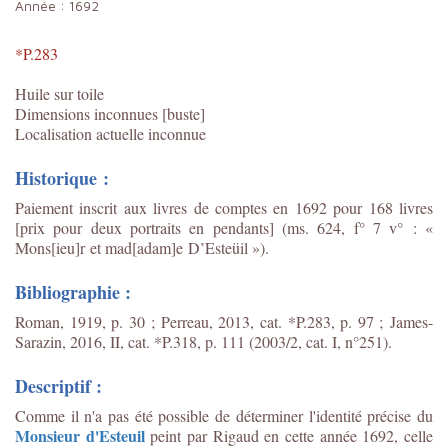
Année :
1692
*P.283
Huile sur toile
Dimensions inconnues [buste]
Localisation actuelle inconnue
Historique :
Paiement inscrit aux livres de comptes en 1692 pour 168 livres
[prix pour deux portraits en pendants] (ms. 624, f° 7 v° : «
Mons[ieu]r et mad[adam]e D’Esteüil »).
Bibliographie :
Roman, 1919, p. 30 ; Perreau, 2013, cat. *P.283, p. 97 ;
James-
Sarazin, 2016, II, cat. *P.318, p. 111 (2003/2, cat. I, n°251).
Descriptif :
Comme il n'a pas été possible de déterminer l'identité précise du
Monsieur d'Esteuil
peint par Rigaud en cette année 1692, celle