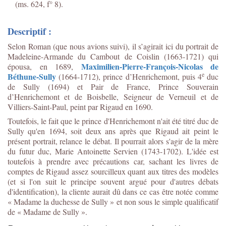
(ms. 624, f° 8).
Descriptif :
Selon Roman (que nous avions suivi), il s’agirait ici du portrait de
Madeleine-Armande du Cambout de Coislin (1663-1721) qui
Maximilien-Pierre-François-Nicolas de
épousa, en 1689,
e
Béthune-Sully
(1664-1712), prince d’Henrichemont, puis 4
duc
de Sully (1694) et Pair de France, Prince Souverain
d’Henrichemont et de Boisbelle, Seigneur de Verneuil et de
Villiers-Saint-Paul, peint par Rigaud en 1690.
Toutefois, le fait que le prince d'Henrichemont n'ait été titré duc de
Sully qu'en 1694, soit deux ans après que Rigaud ait peint le
présent portrait, relance le débat. Il pourrait alors s'agir de la mère
du futur duc, Marie Antoinette Servien (1743-1702). L'idée est
toutefois à prendre avec précautions car, sachant les livres de
comptes de Rigaud assez sourcilleux quant aux titres des modèles
(et si l'on suit le principe souvent argué pour d'autres débats
d'identification), la cliente aurait dû dans ce cas être notée comme
« Madame la duchesse de Sully » et non sous le simple qualificatif
de « Madame de Sully ».