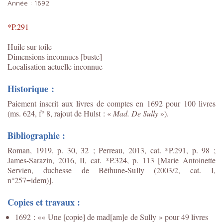
Année :
1692
*P.291
Huile sur toile
Dimensions inconnues [buste]
Localisation actuelle inconnue
Historique :
Paiement inscrit aux livres de comptes en 1692 pour 100 livres
(ms. 624, f° 8, rajout de Hulst : «
Mad. De Sully
»).
Bibliographie :
Roman, 1919, p. 30, 32 ; Perreau, 2013, cat. *P.291, p. 98 ;
James-Sarazin, 2016, II, cat. *P.324, p. 113 [Marie Antoinette
Servien, duchesse de Béthune-Sully (2003/2, cat. I,
n°257=idem)]
.
Copies et travaux :
1692 : «« Une [copie] de mad[am]e de Sully » pour 49 livres