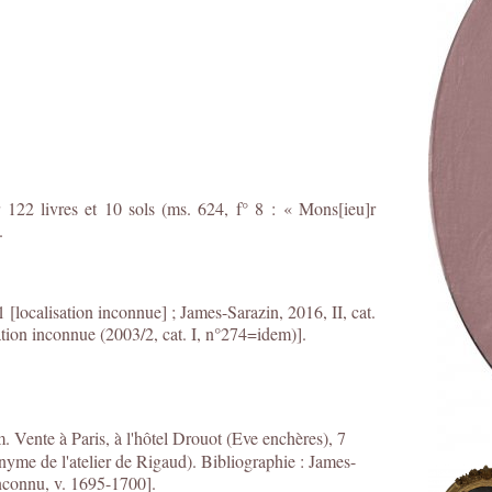
 122 livres et 10 sols (ms. 624, f° 8 : « Mons[ieu]r
.
 [localisation inconnue] ; James-Sarazin, 2016, II, cat.
ation inconnue (2003/2, cat. I, n°274=idem)].
. Vente à Paris, à l'hôtel Drouot (Eve enchères), 7
nyme de l'atelier de Rigaud).
Bibliographie : James-
 inconnu, v. 1695-1700].