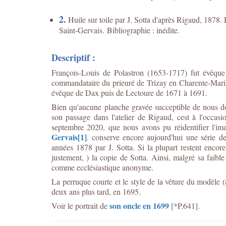
2.
Huile sur toile par J. Sotta d'après Rigaud, 187
Saint-Gervais.
Bibliographie : inédite
.
Descriptif :
François-Louis de Polastron (1653-1717) fut évêq
commandataire du prieuré de Trizay en Charente-Marit
évêque de Dax puis de Lectoure de 1671 à 1691.
Bien qu'aucune
planche gravée succeptible de nous don
son passage dans l'atelier de Rigaud, c
est à l'occas
septembre 2020, que nous avons pu réidentifier l'ima
Gervais
[1]
. conserve encore aujourd'hui une série
de
années 1878 par J. Sotta. Si la plupart restent enco
justement, ) la copie de Sotta. Ainsi, m
algré sa faibl
comme ecclésiastique anonyme.
La perruque courte et le style de la vêture du modèle (
deux ans plus tard, en 1695.
son oncle en 1699
Voir le portrait de
[*P.641].