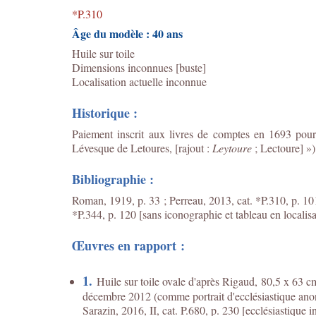
*P.310
Âge du modèle : 40 ans
Huile sur toile
Dimensions inconnues [buste]
Localisation actuelle inconnue
Historique :
Paiement inscrit aux livres de comptes en 1693 pour
Lévesque de Letoures, [rajout :
Leytoure
; Lectoure] »)
Bibliographie :
Roman, 1919, p. 33 ; Perreau, 2013, cat. *P.310, p. 101
*P.344, p. 120 [sans iconographie et tableau en localis
Œuvres en rapport :
1.
Huile sur toile ovale d'après Rigaud, 80,5 x 63 cm
décembre 2012 (comme portrait d'ecclésiastique ano
Sarazin, 2016, II, cat. P.680, p. 230 [ecclésiastique