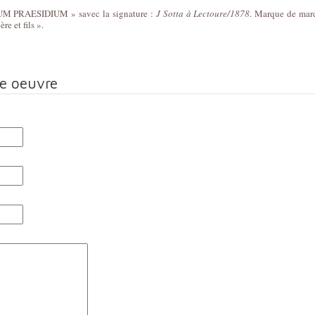
TUUM PRAESIDIUM » savec la signature :
J Sotta à Lectoure/1878
. Marque de marc
re et fils ».
te oeuvre