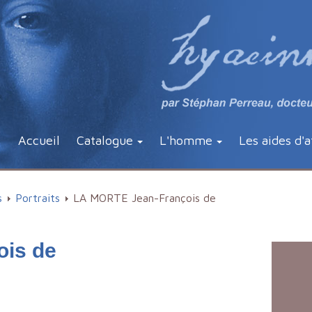
Accueil
Catalogue
L'homme
Les aides d'a
s
Portraits
LA MORTE Jean-François de
is de