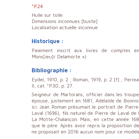
*P.24
Huile sur toile
Dimensions inconnues [buste]
Localisation actuelle inconnue
Historique :
Paiement inscrit aux livres de comptes e
Mons[ieu]r Delamorte »)
Bibliographie :
Eydel, 1910, p. 2 ; Roman, 1919, p. 2 [f] ; Perre
II, cat. *P.30, p. 27.
Seigneur de Martorans, officier dans les trou
épouse, justement en 1681, Adélaïde de Bonniot
ici. Jean Roman présumait le portrait de Pierr
Laval (1696), fils naturel de Pierre de Laval d
La Motte-Chalançon. Mais, en cette année 1681
que le père. Après avoir repris la proposition
ne proposait en 2016 aucun nom pour ce modèle