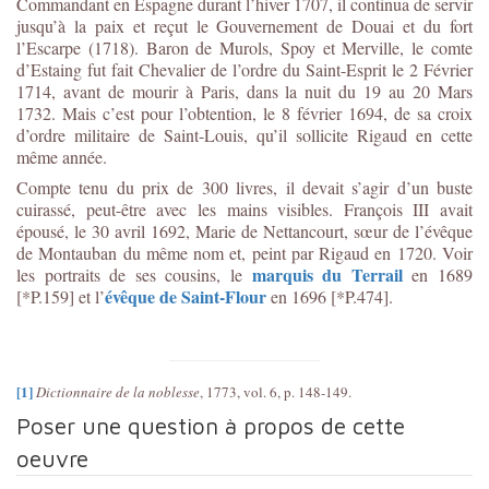
Commandant en Espagne durant l’hiver 1707, il continua de servir
jusqu’à la paix et reçut le Gouvernement de Douai et du fort
l’Escarpe (1718). Baron de Murols, Spoy et Merville, le comte
d’Estaing fut fait Chevalier de l’ordre du Saint-Esprit le 2 Février
1714, avant de mourir à Paris, dans la nuit du 19 au 20 Mars
1732. Mais c’est pour l’obtention, le 8 février 1694, de sa croix
d’ordre militaire de Saint-Louis, qu’il sollicite Rigaud en cette
même année.
Compte tenu du prix de 300 livres, il devait s’agir d’un buste
cuirassé, peut-être avec les mains visibles. François III avait
épousé, le 30 avril 1692, Marie de Nettancourt, sœur de l’évêque
de Montauban du même nom et, peint par Rigaud en 1720. Voir
marquis du Terrail
les portraits de ses cousins, le
en 1689
évêque de Saint-Flour
[*P.159] et l’
en 1696 [*P.474].
[1]
Dictionnaire de la noblesse
, 1773, vol. 6, p. 148-149.
Poser une question à propos de cette
oeuvre