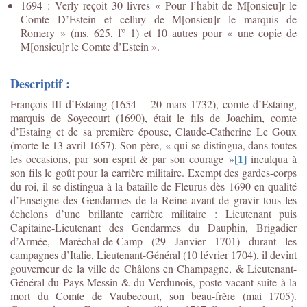
1694 : Verly reçoit 30 livres « Pour l’habit de M[onsieu]r le
Comte D’Estein et celluy de M[onsieu]r le marquis de
Romery » (ms. 625, f° 1) et 10 autres pour « une copie de
M[onsieu]r le Comte d’Estein ».
Descriptif :
François III d’Estaing (1654 – 20 mars 1732), comte d’Estaing,
marquis de Soyecourt (1690), était le fils de Joachim, comte
d’Estaing et de sa première épouse, Claude-Catherine Le Goux
(morte le 13 avril 1657). Son père, « qui se distingua, dans toutes
[1]
les occasions, par son esprit & par son courage »
inculqua à
son fils le goût pour la carrière militaire. Exempt des gardes-corps
du roi, il se distingua à la bataille de Fleurus dès 1690 en qualité
d’Enseigne des Gendarmes de la Reine avant de gravir tous les
échelons d’une brillante carrière militaire : Lieutenant puis
Capitaine-Lieutenant des Gendarmes du Dauphin, Brigadier
d’Armée, Maréchal-de-Camp (29 Janvier 1701) durant les
campagnes d’Italie, Lieutenant-Général (10 février 1704), il devint
gouverneur de la ville de Châlons en Champagne, & Lieutenant-
Général du Pays Messin & du Verdunois, poste vacant suite à la
mort du Comte de Vaubecourt, son beau-frère (mai 1705).