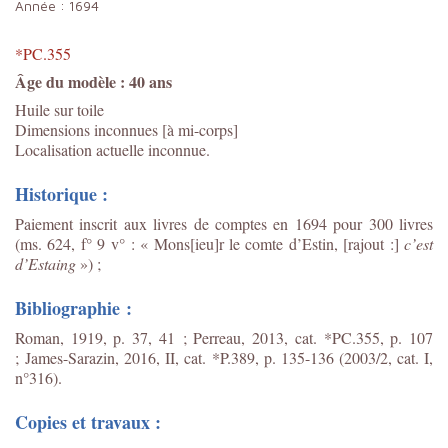
Année :
1694
*PC.355
Âge du modèle : 40 ans
Huile sur toile
Dimensions inconnues [à mi-corps]
Localisation actuelle inconnue.
Historique :
Paiement inscrit aux livres de comptes en 1694 pour 300 livres
(ms. 624, f° 9 v° : « Mons[ieu]r le comte d’Estin, [rajout :]
c’est
d’Estaing
») ;
Bibliographie :
Roman, 1919, p. 37, 41 ; Perreau, 2013, cat. *PC.355, p. 107
;
James-Sarazin, 2016, II, cat. *P.389, p. 135-136 (2003/2, cat. I,
n°316).
Copies et travaux :