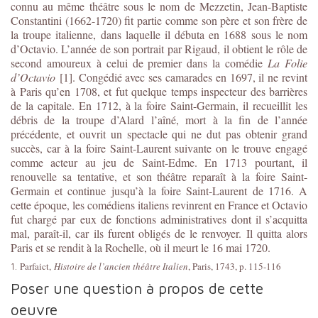
connu au même théâtre sous le nom de Mezzetin, Jean-Baptiste
Constantini (1662-1720) fit partie comme son père et son frère de
la troupe italienne, dans laquelle il débuta en 1688 sous le nom
d’Octavio. L’année de son portrait par Rigaud, il obtient le rôle de
second amoureux à celui de premier dans la comédie
La Folie
d’Octavio
[1]. Congédié avec ses camarades en 1697, il ne revint
à Paris qu’en 1708, et fut quelque temps inspecteur des barrières
de la capitale. En 1712, à la foire Saint-Germain, il recueillit les
débris de la troupe d’Alard l’aîné, mort à la fin de l’année
précédente, et ouvrit un spectacle qui ne dut pas obtenir grand
succès, car à la foire Saint-Laurent suivante on le trouve engagé
comme acteur au jeu de Saint-Edme. En 1713 pourtant, il
renouvelle sa tentative, et son théâtre reparaît à la foire Saint-
Germain et continue jusqu’à la foire Saint-Laurent de 1716. A
cette époque, les comédiens italiens revinrent en France et Octavio
fut chargé par eux de fonctions administratives dont il s’acquitta
mal, paraît-il, car ils furent obligés de le renvoyer. Il quitta alors
Paris et se rendit à la Rochelle, où il meurt le 16 mai 1720.
Parfaict,
Histoire de l’ancien théâtre Italien
, Paris, 1743, p. 115-116
1.
Poser une question à propos de cette
oeuvre