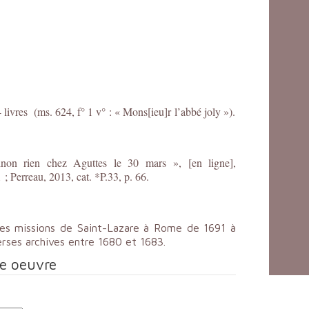
livres (ms. 624, f° 1 v° : « Mons[ieu]r l’abbé joly »).
on rien chez Aguttes le 30 mars », [en ligne],
 ; Perreau, 2013, cat. *P.33, p. 66.
es missions de Saint-Lazare à Rome de 1691 à
erses archives entre 1680 et 1683.
te oeuvre