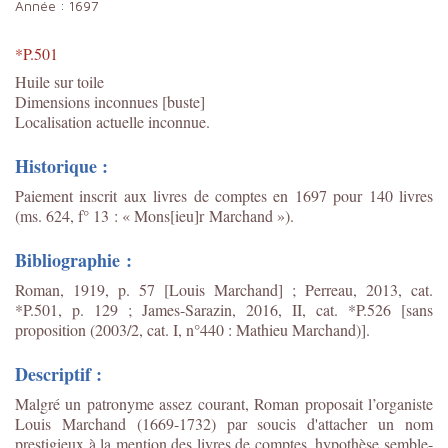
Année :
1697
*P.501
Huile sur toile
Dimensions inconnues [buste]
Localisation actuelle inconnue.
Historique :
Paiement inscrit aux livres de comptes en 1697 pour 140 livres
(ms. 624, f° 13 : « Mons[ieu]r Marchand »).
Bibliographie :
Roman, 1919, p. 57 [Louis Marchand] ; Perreau, 2013, cat.
*P.501, p. 129 ; James-Sarazin, 2016, II, cat. *P.526 [sans
proposition (2003/2, cat. I, n°440 : Mathieu Marchand)].
Descriptif :
Malgré un patronyme assez courant, Roman proposait l’organiste
Louis Marchand (1669-1732) par soucis d'attacher un nom
prestigieux à la mention des livres de comptes, hypothèse semble-