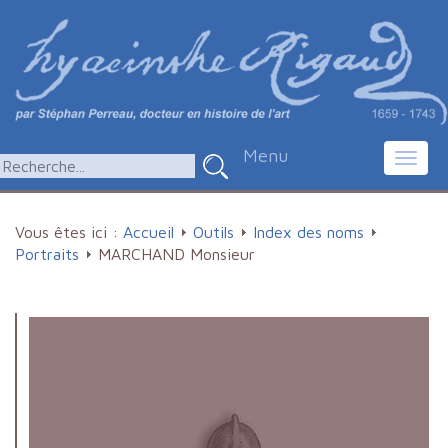
Menu
Toggl
navig
Vous êtes ici :
Accueil
Outils
Index des noms
Portraits
MARCHAND Monsieur