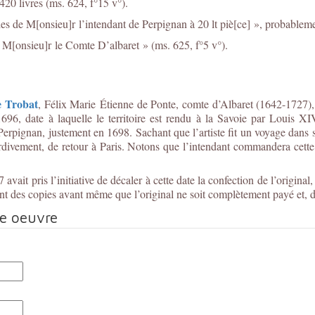
420 livres (ms. 624, f°15 v°).
es de M[onsieu]r l’intendant de Perpignan à 20 lt piè[ce] », probablemen
 M[onsieu]r le Comte D’albaret » (ms. 625, f°5 v°).
 Trobat
, Félix Marie
Étienne de Ponte, comte d’Albaret (1642-1727)
696, date à laquelle le territoire est rendu à la Savoie par Louis XIV
pignan, justement en 1698. Sachant que l’artiste fit un voyage dans sa v
s tardivement, de retour à Paris. Notons que l’intendant commandera ce
 avait pris l’initiative de décaler à cette date la confection de l’origi
ent des copies avant même que l’original ne soit complètement payé et, 
te oeuvre