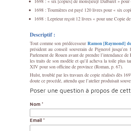
1698 : « six [copies] de mons[ieu]r Dalbaret » pour 
1698 : Tournières est payé 120 livres pour « six copi
1698 : Leprieur reçoit 12 livres « pour une Copie de
Descriptif :
Ramon [Raymond] de
Tout comme son prédécesseur
président au conseil souverain de Pignerol jusqu’en 1
Parlement de Rouen avant de prendre l’intendance de Per
les traits de son modèle et qu’il acheva la toile plu
XIV pour son officine de province (Roman, p. 67).
Hulst, troublé par les travaux de copie réalisés dès 1697
doute ce procédé, attendu que l’atelier produisait souv
Poser une question à propos de cet
Nom
*
Email
*