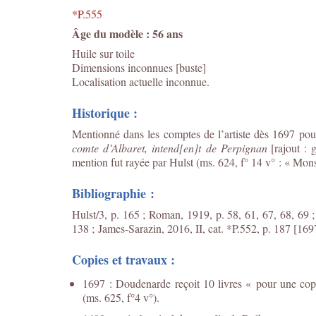
*P.555
Âge du modèle : 56 ans
Huile sur toile
Dimensions inconnues [buste]
Localisation actuelle inconnue.
Historique :
Mentionné dans les comptes de l’artiste dès 1697 pour
comte d’Albaret, intend[en]t de Perpignan
[rajout : g
mention fut rayée par Hulst (ms. 624, f° 14 v° : « Mons
Bibliographie :
Hulst/3, p. 165 ; Roman, 1919, p. 58, 61, 67, 68, 69 ;
138 ;
James-Sarazin, 2016, II, cat. *P.552, p. 187 [1697
Copies et travaux :
1697 : Doudenarde reçoit 10 livres « pour une copi
(ms. 625, f°4 v°).