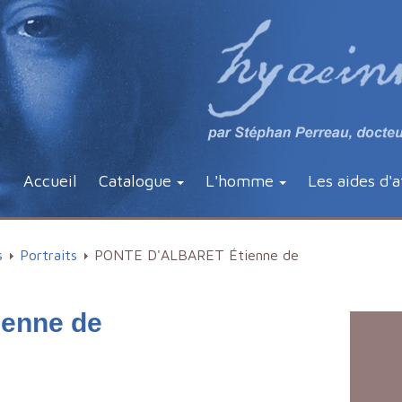
Accueil
Catalogue
L'homme
Les aides d'a
s
Portraits
PONTE D'ALBARET Étienne de
enne de