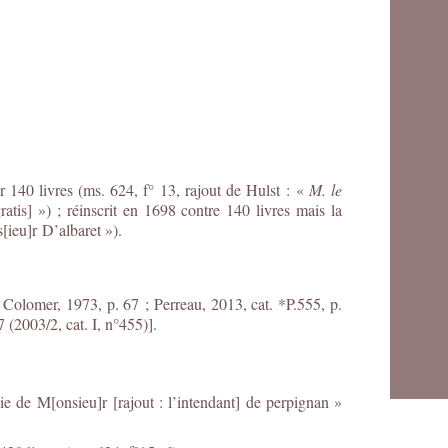
 140 livres (ms. 624, f° 13, rajout de Hulst : «
M. le
ratis] ») ; réinscrit en 1698 contre 140 livres mais la
[ieu]r D’albaret »).
 Colomer, 1973, p. 67 ; Perreau, 2013, cat. *P.555, p.
 (2003/2, cat. I, n°455)].
e de M[onsieu]r [rajout : l’intendant] de perpignan »