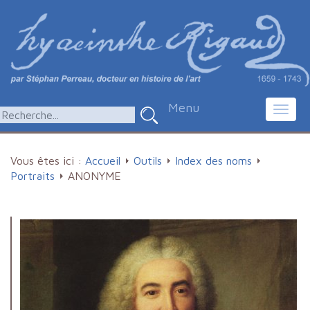
Menu
Toggl
navig
Vous êtes ici :
Accueil
Outils
Index des noms
Portraits
ANONYME