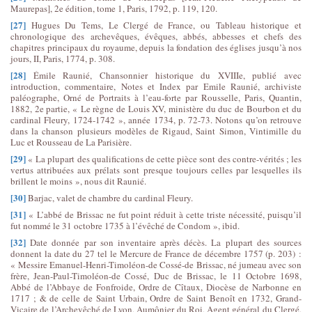
Maurepas], 2e édition, tome 1, Paris, 1792, p. 119, 120.
[27]
Hugues Du Tems, Le Clergé de France, ou Tableau historique et
chronologique des archevêques, évêques, abbés, abbesses et chefs des
chapitres principaux du royaume, depuis la fondation des églises jusqu’à nos
jours, II, Paris, 1774, p. 308.
[28]
Émile Raunié, Chansonnier historique du XVIIIe, publié avec
introduction, commentaire, Notes et Index par Emile Raunié, archiviste
paléographe, Orné de Portraits à l’eau-forte par Rousselle, Paris, Quantin,
1882, 2e partie, « Le règne de Louis XV, ministère du duc de Bourbon et du
cardinal Fleury, 1724-1742 », année 1734, p. 72-73. Notons qu’on retrouve
dans la chanson plusieurs modèles de Rigaud, Saint Simon, Vintimille du
Luc et Rousseau de La Parisière.
[29]
« La plupart des qualifications de cette pièce sont des contre-vérités ; les
vertus attribuées aux prélats sont presque toujours celles par lesquelles ils
brillent le moins », nous dit Raunié.
[30]
Barjac, valet de chambre du cardinal Fleury.
[31]
« L’abbé de Brissac ne fut point réduit à cette triste nécessité, puisqu’il
fut nommé le 31 octobre 1735 à l’évêché de Condom », ibid.
[32]
Date donnée par son inventaire après décès. La plupart des sources
donnent la date du 27 tel le Mercure de France de décembre 1757 (p. 203) :
« Messire Emanuel-Henri-Timoléon-de Cossé-de Brissac, né jumeau avec son
frère, Jean-Paul-Timoléon-de Cossé, Duc de Brissac, le 11 Octobre 1698,
Abbé de l’Abbaye de Fonfroide, Ordre de Cîtaux, Diocèse de Narbonne en
1717 ; & de celle de Saint Urbain, Ordre de Saint Benoît en 1732, Grand-
Vicaire de l’Archevêché de Lyon, Aumônier du Roi, Agent général du Clergé,