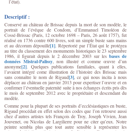
l’état).
Descriptif :
Conservé au château de Brissac depuis la mort de son modèle, le
portrait de l’évêque de Condom, d’Emmanuel Timoléon de
Cossé-Brissac (Paris, 12 octobre 1698 – Paris, 26 août 1757), fut
réalisé en 1736 contre 600 livres, soit un simple buste sans mains
[1]
et au décorum dépouillé
. Répertorié par l’État qui le protégea
au titre du classement des monuments historiques le 23 septembre
bases de
1986, il figurait depuis le 2 décembre 2003 sur les
données Mistral-Palissy
, non illustré et comme œuvre d’un
[2]
anonyme
. Quelques publications familiales, quant à elles,
l’avaient intégré come illustration de l’histoire des Brissac mais
[3]
sans connaître le nom de Rigaud
, ce qui nous incita à nous
déplacer au château en janvier 2013 pour expertiser l’œuvre et en
confirmer l’éventuelle paternité suite à nos échanges écrits pris dès
le mois de septembre 2012 avec le propriétaire et descendant du
modèle.
Comme pour la plupart de ses portraits d’ecclésiastiques en buste,
Rigaud procédait en effet selon des codes que l’on retrouve aussi
chez d’autres artistes tels François de Troy, Joseph Vivien, Jean
Jouvenet, ou Nicolas de Largilierre pour ne citer qu’eux. Notre
peintre sembla plus que tout autre sensible à représenter les