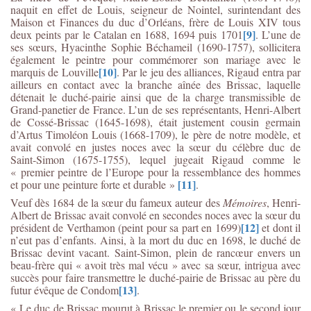
naquit en effet de Louis, seigneur de Nointel, surintendant des
Maison et Finances du duc d’Orléans, frère de Louis XIV tous
[9]
deux peints par le Catalan en 1688, 1694 puis 1701
. L’une de
ses sœurs, Hyacinthe Sophie Béchameil (1690-1757), sollicitera
également le peintre pour commémorer son mariage avec le
[10]
marquis de Louville
. Par le jeu des alliances, Rigaud entra par
ailleurs en contact avec la branche aînée des Brissac, laquelle
détenait le duché-pairie ainsi que de la charge transmissible de
Grand-panetier de France. L’un de ses représentants, Henri-Albert
de Cossé-Brissac (1645-1698), était justement cousin germain
d’Artus Timoléon Louis (1668-1709), le père de notre modèle, et
avait convolé en justes noces avec la sœur du célèbre duc de
Saint-Simon (1675-1755), lequel jugeait Rigaud comme le
« premier peintre de l’Europe pour la ressemblance des hommes
[11]
et pour une peinture forte et durable »
.
Veuf dès 1684 de la sœur du fameux auteur des
Mémoires
, Henri-
Albert de Brissac avait convolé en secondes noces avec la sœur du
[12]
président de Verthamon (peint pour sa part en 1699)
et dont il
n’eut pas d’enfants. Ainsi, à la mort du duc en 1698, le duché de
Brissac devint vacant. Saint-Simon, plein de rancœur envers un
beau-frère qui « avoit très mal vécu » avec sa sœur, intrigua avec
succès pour faire transmettre le duché-pairie de Brissac au père du
[13]
futur évêque de Condom
.
« Le duc de Brissac mourut à Brissac le premier ou le second jour