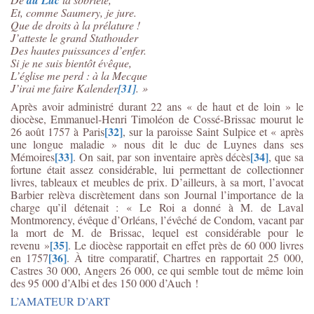
Et, comme Saumery, je jure.
Que de droits à la prélature !
J’atteste le grand Stathouder
Des hautes puissances d’enfer.
Si je ne suis bientôt évêque,
L’église me perd : à la Mecque
J’irai me faire Kalender
[31]
. »
Après avoir administré durant 22 ans « de haut et de loin » le
diocèse, Emmanuel-Henri Timoléon de Cossé-Brissac mourut le
[32]
26 août 1757 à Paris
, sur la paroisse Saint Sulpice et « après
une longue maladie » nous dit le duc de Luynes dans ses
[33]
[34]
Mémoires
. On sait, par son inventaire après décès
, que sa
fortune était assez considérable, lui permettant de collectionner
livres, tableaux et meubles de prix. D’ailleurs, à sa mort, l’avocat
Barbier relèva discrètement dans son Journal l’importance de la
charge qu’il détenait : « Le Roi a donné à M. de Laval
Montmorency, évêque d’Orléans, l’évêché de Condom, vacant par
la mort de M. de Brissac, lequel est considérable pour le
[35]
revenu »
. Le diocèse rapportait en effet près de 60 000 livres
[36]
en 1757
. À titre comparatif, Chartres en rapportait 25 000,
Castres 30 000, Angers 26 000, ce qui semble tout de même loin
des 95 000 d’Albi et des 150 000 d’Auch !
L’AMATEUR D’ART