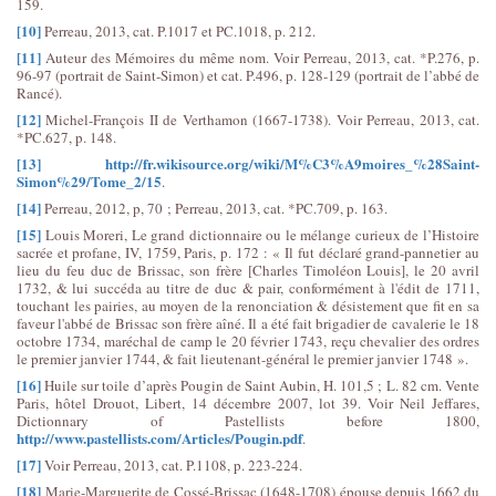
159.
[10]
Perreau, 2013, cat. P.1017 et PC.1018, p. 212.
[11]
Auteur des Mémoires du même nom. Voir Perreau, 2013, cat. *P.276, p.
96-97 (portrait de Saint-Simon) et cat. P.496, p. 128-129 (portrait de l’abbé de
Rancé).
[12]
Michel-François II de Verthamon (1667-1738). Voir Perreau, 2013, cat.
*PC.627, p. 148.
[13]
http://fr.wikisource.org/wiki/M%C3%A9moires_%28Saint-
Simon%29/Tome_2/15
.
[14]
Perreau, 2012, p, 70 ; Perreau, 2013, cat. *PC.709, p. 163.
[15]
Louis Moreri, Le grand dictionnaire ou le mélange curieux de l’Histoire
sacrée et profane, IV, 1759, Paris, p. 172 : « Il fut déclaré grand-pannetier au
lieu du feu duc de Brissac, son frère [Charles Timoléon Louis], le 20 avril
1732, & lui succéda au titre de duc & pair, conformément à l'édit de 1711,
touchant les pairies, au moyen de la renonciation & désistement que fit en sa
faveur l'abbé de Brissac son frère aîné. Il a été fait brigadier de cavalerie le 18
octobre 1734, maréchal de camp le 20 février 1743, reçu chevalier des ordres
le premier janvier 1744, & fait lieutenant-général le premier janvier 1748 ».
[16]
Huile sur toile d’après Pougin de Saint Aubin, H. 101,5 ; L. 82 cm. Vente
Paris, hôtel Drouot, Libert, 14 décembre 2007, lot 39. Voir Neil Jeffares,
Dictionnary of Pastellists before 1800,
http://www.pastellists.com/Articles/Pougin.pdf
.
[17]
Voir Perreau, 2013, cat. P.1108, p. 223-224.
[18]
Marie-Marguerite de Cossé-Brissac (1648-1708) épouse depuis 1662 du