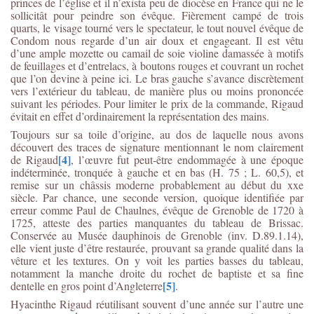
princes de l’église et il n’exista peu de diocèse en France qui ne le
sollicitât pour peindre son évêque. Fièrement campé de trois
quarts, le visage tourné vers le spectateur, le tout nouvel évêque de
Condom nous regarde d’un air doux et engageant. Il est vêtu
d’une ample mozette ou camail de soie violine damassée à motifs
de feuillages et d’entrelacs, à boutons rouges et couvrant un rochet
que l’on devine à peine ici. Le bras gauche s’avance discrètement
vers l’extérieur du tableau, de manière plus ou moins prononcée
suivant les périodes. Pour limiter le prix de la commande, Rigaud
évitait en effet d’ordinairement la représentation des mains.
Toujours sur sa toile d’origine, au dos de laquelle nous avons
découvert des traces de signature mentionnant le nom clairement
[4]
de Rigaud
, l’œuvre fut peut-être endommagée à une époque
indéterminée, tronquée à gauche et en bas (H. 75 ; L. 60,5), et
remise sur un châssis moderne probablement au début du xxe
siècle. Par chance, une seconde version, quoique identifiée par
erreur comme Paul de Chaulnes, évêque de Grenoble de 1720 à
1725, atteste des parties manquantes du tableau de Brissac.
Conservée au Musée dauphinois de Grenoble (inv. D.89.1.14),
elle vient juste d’être restaurée, prouvant sa grande qualité dans la
vêture et les textures. On y voit les parties basses du tableau,
notamment la manche droite du rochet de baptiste et sa fine
[5]
dentelle en gros point d’Angleterre
.
Hyacinthe Rigaud réutilisant souvent d’une année sur l’autre une