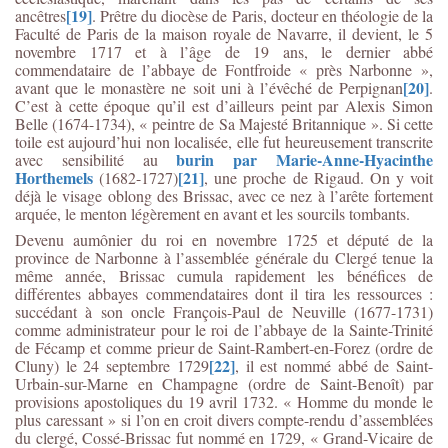
[19]
ancêtres
. Prêtre du diocèse de Paris, docteur en théologie de la
Faculté de Paris de la maison royale de Navarre, il devient, le 5
novembre 1717 et à l’âge de 19 ans, le dernier abbé
commendataire de l’abbaye de Fontfroide « près Narbonne »,
[20]
avant que le monastère ne soit uni à l’évêché de Perpignan
.
C’est à cette époque qu’il est d’ailleurs peint par Alexis Simon
Belle (1674-1734), « peintre de Sa Majesté Britannique ». Si cette
toile est aujourd’hui non localisée, elle fut heureusement transcrite
burin par Marie-Anne-Hyacinthe
avec sensibilité au
Horthemels
[21]
(1682-1727)
, une proche de Rigaud. On y voit
déjà le visage oblong des Brissac, avec ce nez à l’arête fortement
arquée, le menton légèrement en avant et les sourcils tombants.
Devenu aumônier du roi en novembre 1725 et député de la
province de Narbonne à l’assemblée générale du Clergé tenue la
même année, Brissac cumula rapidement les bénéfices de
différentes abbayes commendataires dont il tira les ressources :
succédant à son oncle François-Paul de Neuville (1677-1731)
comme administrateur pour le roi de l’abbaye de la Sainte-Trinité
de Fécamp et comme prieur de Saint-Rambert-en-Forez (ordre de
[22]
Cluny) le 24 septembre 1729
, il est nommé abbé de Saint-
Urbain-sur-Marne en Champagne (ordre de Saint-Benoît) par
provisions apostoliques du 19 avril 1732. « Homme du monde le
plus caressant » si l’on en croit divers compte-rendu d’assemblées
du clergé, Cossé-Brissac fut nommé en 1729, « Grand-Vicaire de