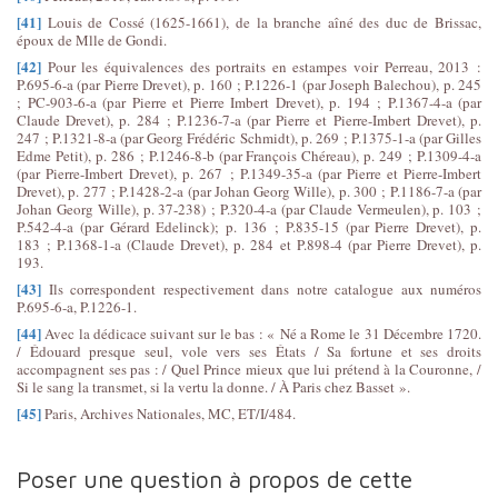
[41]
Louis de Cossé (1625-1661), de la branche aîné des duc de Brissac,
époux de Mlle de Gondi.
[42]
Pour les équivalences des portraits en estampes voir Perreau, 2013 :
P.695-6-a (par Pierre Drevet), p. 160 ; P.1226-1 (par Joseph Balechou), p. 245
; PC-903-6-a (par Pierre et Pierre Imbert Drevet), p. 194 ; P.1367-4-a (par
Claude Drevet), p. 284 ; P.1236-7-a (par Pierre et Pierre-Imbert Drevet), p.
247 ; P.1321-8-a (par Georg Frédéric Schmidt), p. 269 ; P.1375-1-a (par Gilles
Edme Petit), p. 286 ; P.1246-8-b (par François Chéreau), p. 249 ; P.1309-4-a
(par Pierre-Imbert Drevet), p. 267 ; P.1349-35-a (par Pierre et Pierre-Imbert
Drevet), p. 277 ; P.1428-2-a (par Johan Georg Wille), p. 300 ; P.1186-7-a (par
Johan Georg Wille), p. 37-238) ; P.320-4-a (par Claude Vermeulen), p. 103 ;
P.542-4-a (par Gérard Edelinck); p. 136 ; P.835-15 (par Pierre Drevet), p.
183 ; P.1368-1-a (Claude Drevet), p. 284 et P.898-4 (par Pierre Drevet), p.
193.
[43]
Ils correspondent respectivement dans notre catalogue aux numéros
P.695-6-a, P.1226-1.
[44]
Avec la dédicace suivant sur le bas : « Né a Rome le 31 Décembre 1720.
/ Édouard presque seul, vole vers ses États / Sa fortune et ses droits
accompagnent ses pas : / Quel Prince mieux que lui prétend à la Couronne, /
Si le sang la transmet, si la vertu la donne. / À Paris chez Basset ».
[45]
Paris, Archives Nationales, MC, ET/I/484.
Poser une question à propos de cette