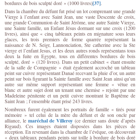
[37]
bordures de bois sculpté doré » (1000 livres)
.
Dans la chambre du défunt fut prisé un lot comprenant une grande
Vierge à l’enfant avec Saint Jean, une vaste Descente de croix,
une grande Communion de Saint Jérôme, une autre Sainte Vierge,
une Sainte famille, un Enfant Jésus dormant sur une croix (1200
livres), ainsi que « cinq tableaux peints en mignature sous leurs
glaces, les trois premiers de forme quarrée représentant la
naissance de N. Seigr, Lannonciation, Ste catherine avec la Ste
vierge et l’enfant Jesus, et les deux autres ronds représentans tous
deux la fuite en Egypte, tous en différentes bordures de bois
sculpté, doré » (120 livres). Dans un petit cabinet « étant ensuite
de la salle de Compagnie » était également accroché un tableau
peint sur cuivre représentant Danaé recevant la pluie d’or, un autre
peint sur bois figurant la Sainte famille avec Saint Jean ainsi qu’un
autre sur même support représentant une femme « vêtue en
blanc et autre sujet dont un tenant une chemise » rejoint par une
Madeleine pénitente et un petit cuivre montrant le Baptême de
Saint Jean ; l’ensemble étant prisé 243 livres.
Nombreux furent également les portraits de famille « tirés pour
mémoire » tel celui de la mère du défunt et de son oncle par
maréchal de Villeroy
alliance, le
(ce dernier sans doute d’après
Rigaud). Ces images étaient disposées dans les pièces de
réception. En revenant dans la chambre de l’évêque, on découvrait
« deux tableaux pendants peints sur toille à bordure de bois doré