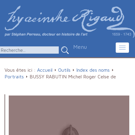
Menu
Toggl
navig
Vous êtes ici :
Accueil
Outils
Index des noms
Portraits
BUSSY RABUTIN Michel Roger Celse de