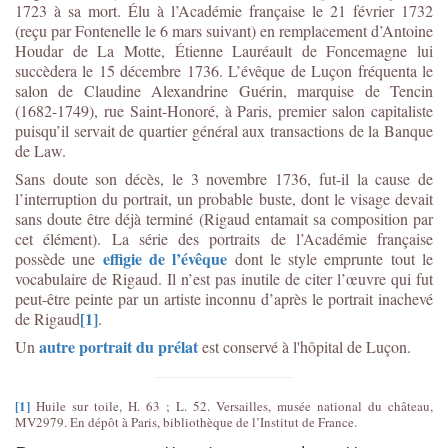
1723 à sa mort. Élu à l’Académie française le 21 février 1732
(reçu par Fontenelle le 6 mars suivant) en remplacement d’Antoine
Houdar de La Motte, Étienne Lauréault de Foncemagne lui
succèdera le 15 décembre 1736. L’évêque de Luçon fréquenta le
salon de Claudine Alexandrine Guérin, marquise de Tencin
(1682-1749), rue Saint-Honoré, à Paris, premier salon capitaliste
puisqu’il servait de quartier général aux transactions de la Banque
de Law.
Sans doute son décès, le 3 novembre 1736, fut-il la cause de
l’interruption du portrait, un probable buste, dont le visage devait
sans doute être déjà terminé (Rigaud entamait sa composition par
cet élément). La série des portraits de l’Académie française
effigie de l’évêque
possède une
dont le style emprunte tout le
vocabulaire de Rigaud. Il n’est pas inutile de citer l’œuvre qui fut
peut-être peinte par un artiste inconnu d’après le portrait inachevé
[1]
de Rigaud
.
autre portrait du prélat
Un
est conservé à l'hôpital de Luçon.
[1]
Huile sur toile, H. 63 ; L. 52. Versailles, musée national du château,
MV2979. En dépôt à Paris, bibliothèque de l’Institut de France.