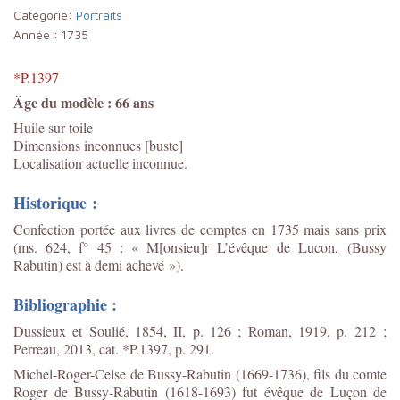
Catégorie:
Portraits
Année :
1735
*P.1397
Âge du modèle : 66 ans
Huile sur toile
Dimensions inconnues [buste]
Localisation actuelle inconnue.
Historique :
Confection portée aux livres de comptes en 1735 mais sans prix
(ms. 624, f° 45 : « M[onsieu]r L’évêque de Lucon, (Bussy
Rabutin) est à demi achevé »).
Bibliographie :
Dussieux et Soulié, 1854, II, p. 126 ; Roman, 1919, p. 212 ;
Perreau, 2013, cat. *P.1397, p. 291.
Michel-Roger-Celse de Bussy-Rabutin (1669-1736), fils du comte
Roger de Bussy-Rabutin (1618-1693) fut évêque de Luçon de