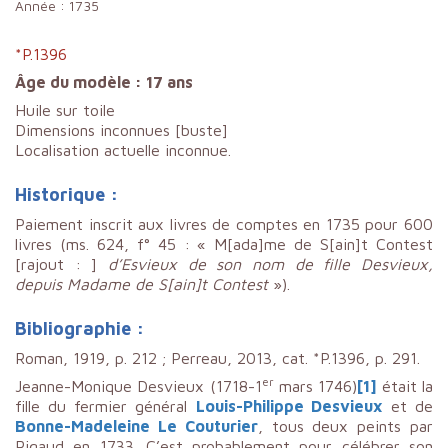
Année :
1735
*P.1396
Âge du modèle : 17 ans
Huile sur toile
Dimensions inconnues [buste]
Localisation actuelle inconnue.
Historique :
Paiement inscrit aux livres de comptes en 1735 pour 600
livres (ms. 624, f° 45 : « M[ada]me de S[ain]t Contest
[rajout : ]
d’Esvieux de son nom de fille Desvieux,
depuis Madame de S[ain]t Contest
»).
Bibliographie :
Roman, 1919, p. 212 ; Perreau, 2013, cat. *P.1396, p. 291.
er
Jeanne-Monique Desvieux (1718-1
mars 1746)
[1]
était la
fille du fermier général
Louis-Philippe Desvieux
et de
Bonne-Madeleine Le Couturier
, tous deux peints par
Rigaud en 1733. C’est probablement pour célébrer son