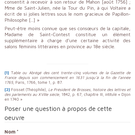
consentit à recevoir à son retour de Mahon [août 1756] ;
Mme de Saint-Julien, née la Tour du Pin, à qui Voltaire a
écrit de si jolies lettres sous le nom gracieux de Papillon-
Philosophe [...] »
Peut-être moins connue que ses consœurs de la capitale,
Madame de Saint-Contest constitue un élément
supplémentaire à charge d'une certaine activité des
salons féminins littéraires en province au 18e siècle.
[1]
T
able ou Abrégé des cent trente-cinq volumes de la Gazette de
France depuis son commencement en 1631 jusqu'à la fin de l’année
1765
, Paris, 1766, tome 1, p. 87.
[2]
Foisset (Théophile),
Le Président de Brosses, histoire des lettres et
des parlements au XVIIIe siècle
, 1842, p. 67, chapitre III, intitulé « Dijon
en 1740 »
Poser une question à propos de cette
oeuvre
Nom
*