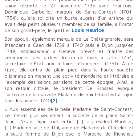
union récente, le 27 novembre 1735 avec François-
Dominique Barberie, marquis de Saint-Contest (1701-
1754), qu’elle sollicite un buste auprès d'un artiste qui
avait déjà peint plusieurs membres de sa famille, à l'instar
de son grand-père, le greffier
Louis Maurice
.
Son époux, également marquis de La Châtaigneraie, sera
intendant à Caen de 1739 à 1740 puis à Dijon jusqu’en
1749, ambassadeur à Genève, prévôt et maître des
cérémonies des ordres du roi de mars à juillet 1754,
secrétaire d’État aux affaires étrangères (1751). À ce
titre, elle entra de plein pied dans la haute société
dijonnaise en menant une activité mondaine et littéraire à
l'exemple des salons parisiens de cette époque. Ainsi, à
son retour d'Italie, le président De Brosses évoque
l'activité de la nouvelle Madame de Saint-Contest à Dijon
dans les années 1740
[2]
:
« Aux assemblées de la belle Madame de Saint-Contest,
ce n'était plus seulement la société de la place Saint-
Jean, c’était Dijon tout entier [...] le président Bouhier,
[...] Mademoiselle de Thil, amie de Madame du Châtelet et
la seule femme de Dijon que le Maréchal de Richelieu