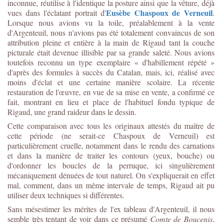
inconnue, réutilise à l'identique la posture ainsi que la vêture, déjà
Eusèbe Chaspoux de Verneuil
vues dans l'éclatant portrait d'
.
Lorsque nous avions vu la toile, préalablement à la vente
d'Argenteuil, nous n'avions pas été totalement convaincus de son
attribution pleine et entière à la main de Rigaud tant la couche
picturale était devenue illisible par sa grande saleté. Nous avions
toutefois reconnu un type exemplaire « d'habillement répété »
d'après des formules à succès du Catalan, mais, ici, réalisé avec
moins d'éclat et une certaine manière scolaire. La récente
restauration de l'œuvre, en vue de sa mise en vente, a confirmé ce
fait, montrant en lieu et place de l'habituel fondu typique de
Rigaud, une grand raideur dans le dessin.
Cette comparaison avec tous les originaux attestés du maître de
cette période (ne serait-ce Chaspoux de Verneuil) est
particulièrement cruelle, notamment dans le rendu des carnations
et dans la manière de traiter les contours (yeux, bouche) ou
d'ordonner les boucles de la perruque, ici singulièrement
mécaniquement dénuées de tout naturel. On s'expliquerait en effet
mal, comment, dans un même intervale de temps, Rigaud ait pu
utiliser deux techniques si différentes.
Sans mésestimer les mérites de l'ex tableau d'Argenteuil, il nous
semble très tentant de voir dans ce présumé
Comte de Boucenis
,