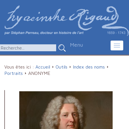
Menu
Toggl
navig
Vous êtes ici :
Accueil
Outils
Index des noms
Portraits
ANONYME