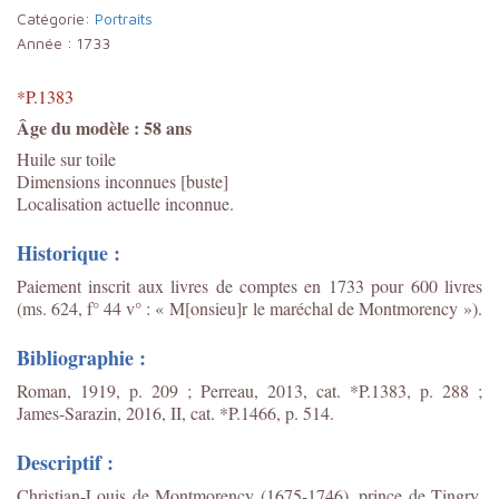
Catégorie:
Portraits
Année :
1733
*P.1383
Âge du modèle : 58 ans
Huile sur toile
Dimensions inconnues [buste]
Localisation actuelle inconnue.
Historique :
Paiement inscrit aux livres de comptes en 1733 pour 600 livres
(
ms. 624, f° 44 v°
: « M[onsieu]r le maréchal de Montmorency »).
Bibliographie :
Roman, 1919, p. 209 ; Perreau, 2013, cat. *P.1383, p. 288 ;
James-Sarazin, 2016, II, cat. *P.1466, p. 514.
Descriptif :
Christian-Louis de Montmorency (1675-1746), prince de Tingry,