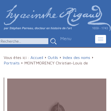
Menu
Toggl
navig
Vous êtes ici :
Accueil
Outils
Index des noms
Portraits
MONTMORENCY Christian-Louis de