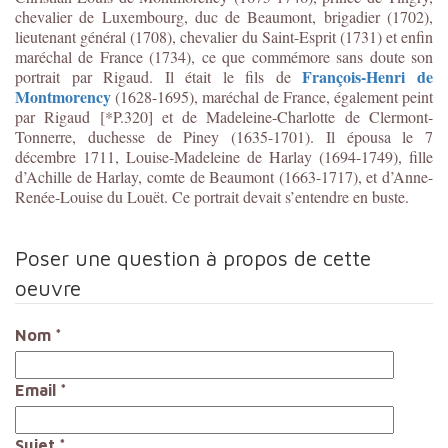
chevalier de Luxembourg, duc de Beaumont, brigadier (1702),
lieutenant général (1708), chevalier du Saint-Esprit (1731) et enfin
maréchal de France (1734), ce que commémore sans doute son
François-Henri de
portrait par Rigaud. Il était le fils de
Montmorency
(1628-1695), maréchal de France, également peint
par Rigaud
[*P.320]
et de Madeleine-Charlotte de Clermont-
Tonnerre, duchesse de Piney (1635-1701). Il épousa le 7
décembre 1711, Louise-Madeleine de Harlay (1694-1749), fille
d’Achille de Harlay, comte de Beaumont (1663-1717), et d’Anne-
Renée-Louise du Louët. Ce portrait devait s’entendre en buste.
Poser une question à propos de cette
oeuvre
Nom
*
Email
*
Sujet
*