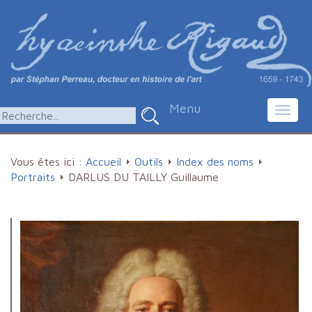
Menu
Toggl
navig
Vous êtes ici :
Accueil
Outils
Index des noms
Portraits
DARLUS DU TAILLY Guillaume