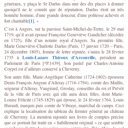
généraux, y plaça le Sr Darlus dans une des dix places à donner
quoiqu'il ne le connût que de réputation. Darlus étoit un très
honnête homme, d'une grande douceur, d'une politesse achevée et
[1]
fort charitable
. »
C’est à Angers, sur la paroisse Saint-Michel-du-Tertre, le 29 mai
1719, qu’il avait épousé Françoise Geneviève Gaudicher (décédée
en 1725), fille d’un notaire royal d’Angers. Sa première fille,
Marie Geneviève-Charlotte Darlus (Paris, 17 janvier 1720 – Paris,
24 décembre 1805), femme de lettre réputée, s’unira le 28 février
Louis-Lazare Thiroux d’Arconville,
1735 à
président au
Parlement de Paris [*P.1439]. Son pastel par Charles-Antoine
Coypel est d’ailleurs conservé à Cheverny.
Son autre fille, Marie-Angélique Catherine (1724-1802) épousera
Denis François Angran d’Alleray (1716-1794), comte des Maillis,
seigneur d’Alleray, Vaugirard, Groslay, conseiller du roi et Prévôt
de la ville de Paris avec qui elle aura deux filles, dont Marie-
Louise Félicité (1745-1829) qui épouse, le 24 février 1764, Louis
Hurault, marquis puis comte de Vibraye, maréchal de camps. Ceci
explique la localisation du tableau du fermier général au château
de Cherveny. La mention rajoutée aux livres de comptes précise
que ce portrait fut traité en « habillement original » ce que semble