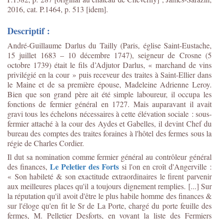
2016, cat. P.1464, p. 513 [idem].
Descriptif :
André-Guillaume Darlus du Tailly (Paris, église Saint-Eustache,
15 juillet 1683 – 10 décembre 1747), seigneur de Crosne (5
octobre 1739) était le fils d’Adjutor Darlus, « marchand de vins
privilégié en la cour » puis receveur des traites à Saint-Ellier dans
le Maine et de sa première épouse, Madeleine Adrienne Leroy.
Bien que son grand père ait été simple laboureur, il occupa les
fonctions de fermier général en 1727. Mais auparavant il avait
gravi tous les échelons nécessaires à cette élévation sociale : sous-
fermier attaché à la cour des Aydes et Gabelles, il devint Chef du
bureau des comptes des traites foraines à l'hôtel des fermes sous la
régie de Charles Cordier.
Il dut sa nomination comme fermier général au contrôleur général
Le Peletier des Forts
des finances,
si l'on en croît d'Angerville :
« Son habileté & son exactitude extraordinaires le firent parvenir
aux meilleures places qu'il a toujours dignement remplies. [...] Sur
la réputation qu'il avoit d'être le plus habile homme des finances &
sur l'éloge qu'en fit le Sr de La Porte, chargé du porte feuille des
fermes, M. Pelletier Desforts, en voyant la liste des Fermiers