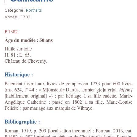
Catégorie:
Portraits
Année :
1733
P.1382
Âge du modèle : 50 ans
Huile sur toile
H. 81 ; L. 65.
Château de Cheverny.
Historique :
Paiement inscrit aux livres de comptes en 1733 pour 600 livres
(ms. 624, f° 44 : « M[onsieu]
r
Dartûs, fermier g[e]n[er]al.
id[em]
[habillement original] ») ; par héritage à sa fille cadette, Marie-
Angélique Catherine ; passé en 1802 à sa fille, Marie-Louise
Félicité ; par mariage aux marquis de Vibraye.
Bibliographie :
Roman, 1919, p. 209 [localisation inconnue] ; Perreau, 2013, cat.
P.1382, p. 287 [original au château de Cheverny] ; James-Sarazin,