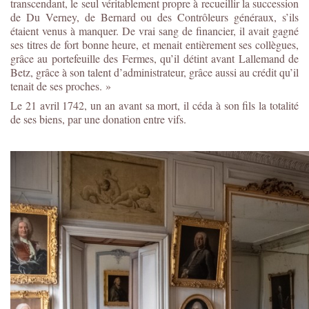
transcendant, le seul véritablement propre à recueillir la succession
de Du Verney, de Bernard ou des Contrôleurs généraux, s’ils
étaient venus à manquer. De vrai sang de financier, il avait gagné
ses titres de fort bonne heure, et menait entièrement ses collègues,
grâce au portefeuille des Fermes, qu’il détint avant Lallemand de
Betz, grâce à son talent d’administrateur, grâce aussi au crédit qu’il
tenait de ses proches. »
Le 21 avril 1742, un an avant sa mort, il céda à son fils la totalité
de ses biens, par une donation entre vifs.