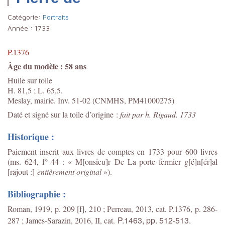
Catégorie:
Portraits
Année :
1733
P.1376
Âge du modèle : 58 ans
Huile sur toile
H. 81,5 ; L. 65,5.
Meslay, mairie. Inv. 51-02 (CNMHS, PM41000275)
Daté et signé sur la toile d’origine :
fait par h. Rigaud. 1733
Historique :
Paiement inscrit aux livres de comptes en 1733 pour 600 livres
(ms. 624, f° 44 : « M[onsieu]r De La porte fermier g[é]n[ér]al
[rajout :]
entièrement original
»).
Bibliographie :
Roman, 1919, p. 209 [f], 210 ; Perreau, 2013, cat. P.1376, p. 286-
P.1463,
pp. 512-513.
287 ; James-Sarazin, 2016, II, cat.