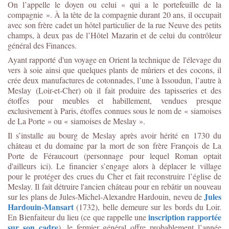
On l’appelle le doyen ou celui « qui a le portefeuille de la
compagnie ». À la tête de la compagnie durant 20 ans, il occupait
avec son frère cadet un hôtel particulier de la rue Neuve des petits
champs, à deux pas de l’Hôtel Mazarin et de celui du contrôleur
général des Finances.
Ayant rapporté d'un voyage en Orient la technique de l'élevage du
vers à soie ainsi que quelques plants de mûriers et des cocons, il
crée deux manufactures de cotonnades, l’une à Issoudun, l’autre à
Meslay (Loir-et-Cher) où il fait produire des tapisseries et des
étoffes pour meubles et habillement, vendues presque
exclusivement à Paris, étoffes connues sous le nom de « siamoises
de La Porte » ou « siamoises de Meslay ».
Il s’installe au bourg de Meslay après avoir hérité en 1730 du
château et du domaine par la mort de son frère François de La
Porte de Féraucourt (personnage pour lequel Roman optait
d'ailleurs ici). Le financier s’engage alors à déplacer le village
pour le protéger des crues du Cher et fait reconstruire l’église de
Meslay. Il fait détruire l'ancien château pour en rebâtir un nouveau
Jules
sur les plans de Jules-Michel-Alexandre Hardouin, neveu de
Hardouin-Mansart
(1732), belle demeure sur les bords du Loir.
inscription rapportée
En Bienfaiteur du lieu (ce que rappelle une
sur son cadre
), le fermier général offre probablement l’année