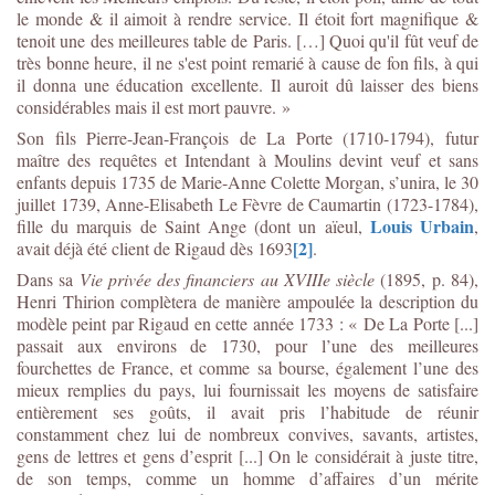
le monde & il aimoit à rendre service. Il étoit fort magnifique &
tenoit une des meilleures table de Paris. […] Quoi qu'il fût veuf de
très bonne heure, il ne s'est point remarié à cause de fon fils, à qui
il donna une éducation excellente. Il auroit dû laisser des biens
considérables mais il est mort pauvre. »
Son fils Pierre-Jean-François de La Porte (1710-1794), futur
maître des requêtes et Intendant à Moulins devint veuf et sans
enfants depuis 1735 de Marie-Anne Colette Morgan, s’unira, le 30
juillet 1739, Anne-Elisabeth Le Fèvre de Caumartin (1723-1784),
Louis Urbain
fille du marquis de Saint Ange (dont un aïeul,
,
[2]
avait déjà été client de Rigaud dès 1693
.
Dans sa
Vie privée des financiers au XVIIIe siècle
(1895, p. 84),
Henri Thirion complètera de manière ampoulée la description du
modèle peint par Rigaud en cette année 1733 : « De La Porte [...]
passait aux environs de 1730, pour l’une des meilleures
fourchettes de France, et comme sa bourse, également l’une des
mieux remplies du pays, lui fournissait les moyens de satisfaire
entièrement ses goûts, il avait pris l’habitude de réunir
constamment chez lui de nombreux convives, savants, artistes,
gens de lettres et gens d’esprit [...] On le considérait à juste titre,
de son temps, comme un homme d’affaires d’un mérite