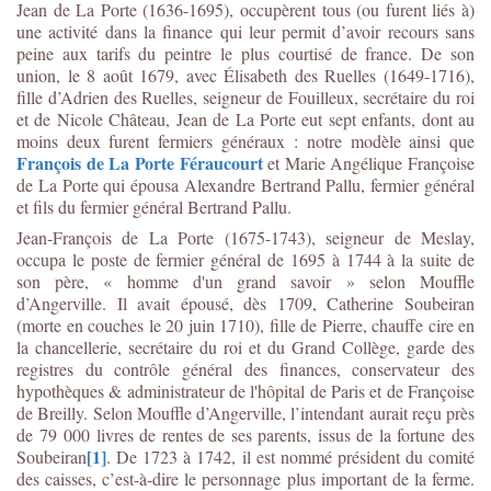
Jean de La Porte (1636-1695), occupèrent tous (ou furent liés à)
une activité dans la finance qui leur permit d’avoir recours sans
peine aux tarifs du peintre le plus courtisé de france. De son
union, le 8 août 1679, avec Élisabeth des Ruelles (1649-1716),
fille d’Adrien des Ruelles, seigneur de Fouilleux, secrétaire du roi
et de Nicole Château, Jean de La Porte eut sept enfants, dont au
moins deux furent fermiers généraux : notre modèle ainsi que
François de La Porte Féraucourt
et Marie Angélique Françoise
de La Porte qui épousa Alexandre Bertrand Pallu, fermier général
et fils du fermier général Bertrand Pallu.
Jean-François de La Porte (1675-1743), seigneur de Meslay,
occupa le poste de fermier général de 1695 à 1744 à la suite de
son père, « homme d'un grand savoir » selon Mouffle
d’Angerville. Il avait épousé, dès 1709, Catherine Soubeiran
(morte en couches le 20 juin 1710), fille de Pierre, chauffe cire en
la chancellerie, secrétaire du roi et du Grand Collège, garde des
registres du contrôle général des finances, conservateur des
hypothèques & administrateur de l'hôpital de Paris et de Françoise
de Breilly. Selon Mouffle d’Angerville, l’intendant aurait reçu près
de 79 000 livres de rentes de ses parents, issus de la fortune des
[1]
Soubeiran
. De 1723 à 1742, il est nommé président du comité
des caisses, c’est-à-dire le personnage plus important de la ferme.