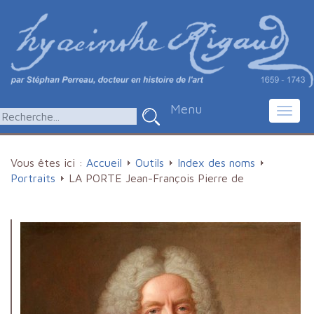
Menu
Toggl
navig
Vous êtes ici :
Accueil
Outils
Index des noms
Portraits
LA PORTE Jean-François Pierre de