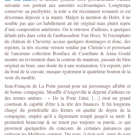
suivante son portrait aux autorités ecclésiastiques. Longtemps
conservée au presbytère, la toile a été récemment restaurée et est
désormais déposée à la mairie. Malgré la mention de Hulst, il ne
semble pas que cet habillement ait été original mais plutôt repris
d’une composition antérieure. On le retrouve d'ailleurs, à quelques
détails près dans celui de l'ambassadeur Van Hoey. Si l'exemplaire
du château de Cheverny accuse quelques dommages et donc, des
repeints, la très récente version vendue par Christie's et provenant
de l'ancienne collection Boniface de Castellane & Anna Gould
montre un revirement dans la couleur du manteau, passant du bleu
original au brun, sans doute du à une restauration. Un repeint, près
du bout de la cravate, masque également le quatrième bouton de la
veste du modèle.
Jean-François de La Porte passait pour un personnage affable et
de bonne compagnie. Mouffle d’Angerville le dépeint d'ailleurs en
des termes amènes : « De la Porte l'aîné, […] étoit un grand
courtisan & capable d'être à la tête des finances. Il fut longtems
chargé du portefeuille des fermes en qualité de doyen de la
compagnie, emploi qu'il a dignement rempli jusqu'à sa mort. Il
promettoit beaucoup & ne tenoit pas toujours sa parole, ce qui
provenoit quelquefois du concours de certaines puisances qui
enlèvent les Meilleurs emplois. Du reste, il étoit poli, aimé de tout