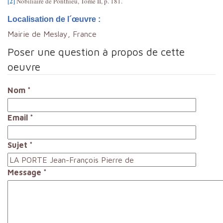
[2]
Nobiliaire de Ponthieu, Tome II, p. 181.
Localisation de l´œuvre :
Mairie de Meslay, France
Poser une question à propos de cette
oeuvre
Nom
*
Email
*
Sujet
*
Message
*