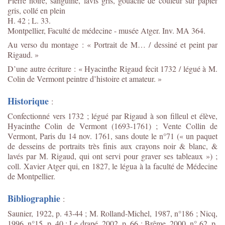
Pierre noire, sanguine, lavis gris, gouache de couleur sur papier
gris, collé en plein
H. 42 ; L. 33.
Montpellier, Faculté de médecine - musée Atger. Inv. MA 364.
Au verso du montage : « Portrait de M… / dessiné et peint par
Rigaud. »
D’une autre écriture : « Hyacinthe Rigaud fecit 1732 / légué à M.
Colin de Vermont peintre d’histoire et amateur. »
Historique
:
Confectionné vers 1732 ; légué par Rigaud à son filleul et élève,
Hyacinthe Colin de Vermont (1693-1761) ; Vente Collin de
Vermont, Paris du 14 nov. 1761, sans doute le n°71 (« un paquet
de desseins de portraits très finis aux crayons noir & blanc, &
lavés par M. Rigaud, qui ont servi pour graver ses tableaux ») ;
coll. Xavier Atger qui, en 1827, le légua à la faculté de Médecine
de Montpellier.
Bibliographie
:
Saunier, 1922, p. 43-44 ; M. Rolland-Michel, 1987, n°186 ; Nicq,
1996, n°15, p. 40 ; Le drapé, 2002, p. 66 ; Brême, 2000, n° 62, p.