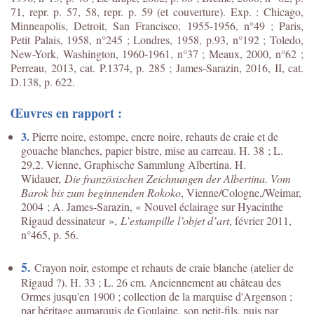
71, repr. p. 57, 58, repr. p. 59 (et couverture). Exp. : Chicago,
Minneapolis, Detroit, San Francisco, 1955-1956, n°49 ; Paris,
Petit Palais, 1958, n°245 ; Londres, 1958, p.93, n°192 ; Toledo,
New-York, Washington, 1960-1961, n°37 ; Meaux, 2000, n°62 ;
Perreau, 2013, cat. P.1374, p. 285 ;
James-Sarazin, 2016, II, cat.
D.138, p. 622.
Œuvres en rapport :
3.
Pierre noire, estompe, encre noire, rehauts de craie et de
gouache blanches, papier bistre, mise au carreau. H. 38 ; L.
29,2. Vienne, Graphische Sammlung Albertina. H.
Widauer,
Die französischen Zeichnungen der Albertina. Vom
Barok bis zum beginnenden Rokoko
, Vienne/Cologne,/Weimar,
2004 ; A. James-Sarazin, « Nouvel éclairage sur Hyacinthe
Rigaud dessinateur »,
L’estampille l’objet d’art
, février 2011,
n°465, p. 56.
5.
Crayon noir, estompe et rehauts de craie blanche (atelier de
Rigaud ?). H. 33 ; L. 26 cm. Anciennement au château des
Ormes jusqu'en 1900 ; collection de la marquise d'Argenson ;
par héritage aumarquis de Goulaine, son petit-fils, puis par