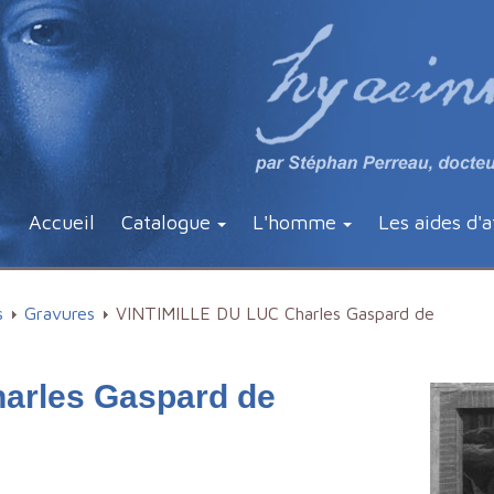
Accueil
Catalogue
L'homme
Les aides d'a
s
Gravures
VINTIMILLE DU LUC Charles Gaspard de
arles Gaspard de