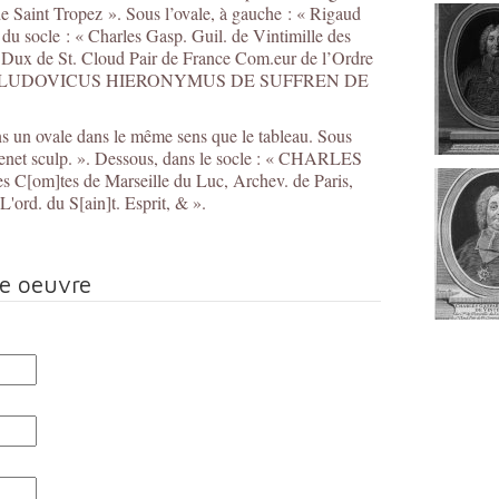
e Saint Tropez ». Sous l’ovale, à gauche : « Rigaud
as du socle : « Charles Gasp. Guil. de Vintimille des
 Dux de St. Cloud Pair de France Com.eur de l’Ordre
FFEREBAT LUDOVICUS HIERONYMUS DE SUFFREN DE
 un ovale dans le même sens que le tableau. Sous
 Ravenet sculp. ». Dessous, dans le socle : « CHARLES
]tes de Marseille du Luc, Archev. de Paris,
'ord. du S[ain]t. Esprit, & ».
te oeuvre