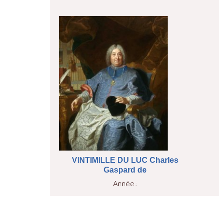
VINTIMILLE DU LUC Charles
Gaspard de
Année: