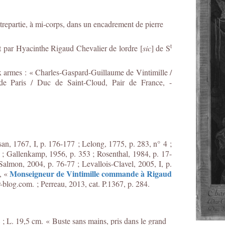
repartie, à mi-corps, dans un encadrement de pierre
t
nt par Hyacinthe Rigaud Chevalier de lordre [
sic
] de S
ux armes : « Charles-Gaspard-Guillaume de Vintimille /
e Paris / Duc de Saint-Cloud, Pair de France, -
san, 1767, I, p. 176-177 ; Lelong, 1775, p. 283, n° 4 ;
 ; Gallenkamp, 1956, p. 353 ; Rosenthal, 1984, p. 17-
Salmon, 2004, p. 76-77 ; Levallois-Clavel, 2005, I, p.
Monseigneur de Vintimille commande à Rigaud
u, «
-blog.com. ; Perreau, 2013, cat. P.1367, p. 284.
; L. 19,5 cm. « Buste sans mains, pris dans le grand