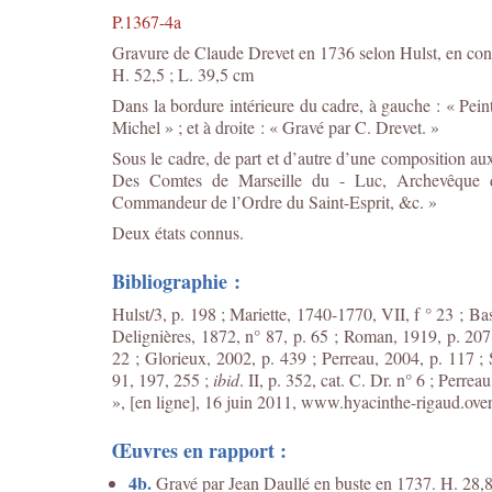
P.1367-4a
Gravure de Claude Drevet en 1736 selon Hulst, en cont
H. 52,5 ; L. 39,5 cm
Dans la bordure intérieure du cadre, à gauche : « Pei
Michel » ; et à droite : « Gravé par C. Drevet. »
Sous le cadre, de part et d’autre d’une composition a
Des Comtes de Marseille du - Luc, Archevêque d
Commandeur de l’Ordre du Saint-Esprit, &c. »
Deux états connus.
Bibliographie :
Hulst/3, p. 198 ; Mariette, 1740-1770, VII, f ° 23 ; Ba
Delignières, 1872, n° 87, p. 65 ; Roman, 1919, p. 207
22 ; Glorieux, 2002, p. 439 ; Perreau, 2004, p. 117 ; 
91, 197, 255 ;
ibid
. II, p. 352, cat. C. Dr. n° 6 ; Perrea
», [en ligne], 16 juin 2011, www.hyacinthe-rigaud.over
Œuvres en rapport :
4b.
Gravé par Jean Daullé en buste en 1737. H. 28,8 