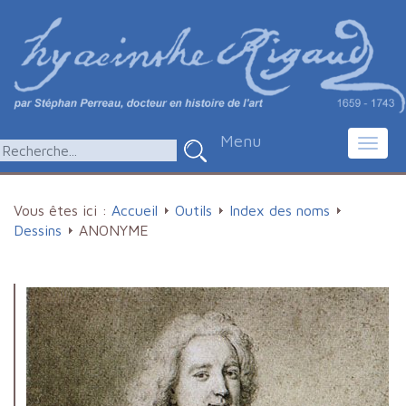
Menu
Toggl
navig
Vous êtes ici :
Accueil
Outils
Index des noms
Dessins
ANONYME