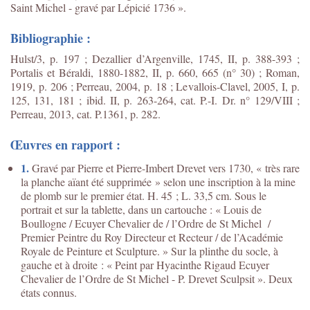
Saint Michel - gravé par Lépicié 1736 ».
Bibliographie :
Hulst/3, p. 197 ; Dezallier d’Argenville, 1745, II, p. 388-393 ;
Portalis et Béraldi, 1880-1882, II, p. 660, 665 (n° 30) ; Roman,
1919, p. 206 ; Perreau, 2004, p. 18 ; Levallois-Clavel, 2005, I, p.
125, 131, 181 ; ibid. II, p. 263-264, cat. P.-I. Dr. n° 129/VIII ;
Perreau, 2013, cat. P.1361, p. 282.
Œuvres en rapport :
1.
Gravé par Pierre et Pierre-Imbert Drevet vers 1730, « très rare
la planche aïant été supprimée » selon une inscription à la mine
de plomb sur le premier état. H. 45 ; L. 33,5 cm. Sous le
portrait et sur la tablette, dans un cartouche : « Louis de
Boullogne / Ecuyer Chevalier de / l’Ordre de St Michel /
Premier Peintre du Roy Directeur et Recteur / de l’Académie
Royale de Peinture et Sculpture. » Sur la plinthe du socle, à
gauche et à droite : « Peint par Hyacinthe Rigaud Ecuyer
Chevalier de l’Ordre de St Michel - P. Drevet Sculpsit ». Deux
états connus.