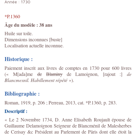
Année :
1730
*P.1360
Âge du modèle : 38 ans
Huile sur toile.
Dimensions inconnues [buste]
Localisation actuelle inconnue.
Historique :
Paiement inscrit aux livres de comptes en 1730 pour 600 livres
(« M[ada]me
de
Blaminy
de Lamoignon, [rajout :]
de
Blancmesnil. Habillement répété
»).
Bibliographie :
Roman, 1919, p. 206 ; Perreau, 2013, cat. *P.1360, p. 283.
Descriptif :
« Le 2 Novembre 1734, D. Anne Elisabeth Roujault épouse de
Guillaume Delamoignon Seigneur de Blancménil de Malesherbes
de Cerisay &c Président au Parlement de Pâris dont elle étoit la