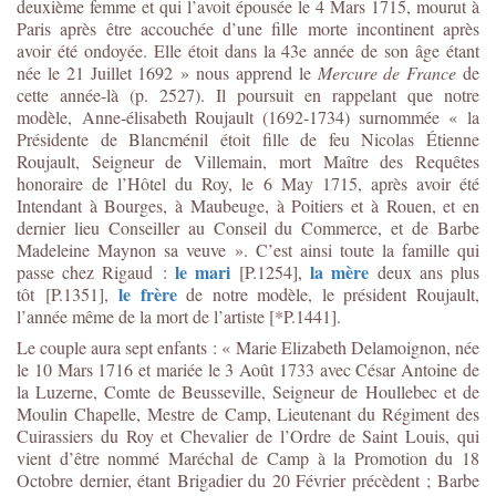
deuxième femme et qui l’avoit épousée le 4 Mars 1715, mourut à
Paris après être accouchée d’une fille morte incontinent après
avoir été ondoyée. Elle étoit dans la 43e année de son âge étant
née le 21 Juillet 1692 » nous apprend le
Mercure de France
de
cette année-là (p. 2527). Il poursuit en rappelant que notre
modèle, Anne-élisabeth Roujault (1692-1734) surnommée « la
Présidente de Blancménil étoit fille de feu Nicolas Étienne
Roujault, Seigneur de Villemain, mort Maître des Requêtes
honoraire de l’Hôtel du Roy, le 6 May 1715, après avoir été
Intendant à Bourges, à Maubeuge, à Poitiers et à Rouen, et en
dernier lieu Conseiller au Conseil du Commerce, et de Barbe
Madeleine Maynon sa veuve ». C’est ainsi toute la famille qui
le mari
la mère
passe chez Rigaud :
[P.1254],
deux ans plus
le frère
tôt [P.1351],
de notre modèle, le président Roujault,
l’année même de la mort de l’artiste [*P.1441].
Le couple aura sept enfants : « Marie Elizabeth Delamoignon, née
le 10 Mars 1716 et mariée le 3 Août 1733 avec César Antoine de
la Luzerne, Comte de Beusseville, Seigneur de Houllebec et de
Moulin Chapelle, Mestre de Camp, Lieutenant du Régiment des
Cuirassiers du Roy et Chevalier de l’Ordre de Saint Louis, qui
vient d’être nommé Maréchal de Camp à la Promotion du 18
Octobre dernier, étant Brigadier du 20 Février précèdent ; Barbe