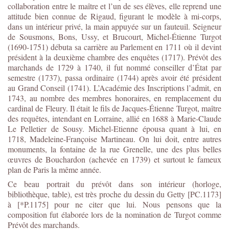
collaboration entre le maître et l’un de ses élèves, elle reprend une
attitude bien connue de Rigaud, figurant le modèle à mi-corps,
dans un intérieur privé, la main appuyée sur un fauteuil. Seigneur
de Sousmons, Bons, Ussy, et Brucourt, Michel-Étienne Turgot
(1690-1751) débuta sa carrière au Parlement en 1711 où il devint
président à la deuxième chambre des enquêtes (1717). Prévôt des
marchands de 1729 à 1740, il fut nommé conseiller d’État par
semestre (1737), passa ordinaire (1744) après avoir été président
au Grand Conseil (1741). L’Académie des Inscriptions l’admit, en
1743, au nombre des membres honoraires, en remplacement du
cardinal de Fleury. Il était le fils de Jacques-Étienne Turgot, maître
des requêtes, intendant en Lorraine, allié en 1688 à Marie-Claude
Le Pelletier de Sousy. Michel-Etienne épousa quant à lui, en
1718, Madeleine-Françoise Martineau. On lui doit, entre autres
monuments, la fontaine de la rue Grenelle, une des plus belles
œuvres de Bouchardon (achevée en 1739) et surtout le fameux
plan de Paris la même année.
Ce beau portrait du prévôt dans son intérieur (horloge,
bibliothèque, table), est très proche du dessin du Getty [PC.1173]
à [*P.1175] pour ne citer que lui. Nous pensons que la
composition fut élaborée lors de la nomination de Turgot comme
Prévôt des marchands.