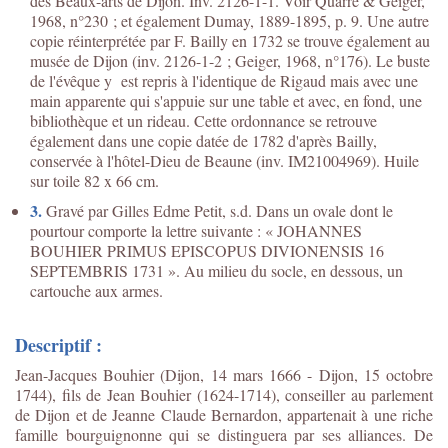
des Beaux-arts de Dijon. Inv. 2126-1-1. Voir Quarré & Geiger,
1968, n°230 ; et également Dumay, 1889-1895, p. 9. Une autre
copie réinterprétée par F. Bailly en 1732 se trouve également au
musée de Dijon (inv. 2126-1-2 ; Geiger, 1968, n°176). Le buste
de l'évêque y est repris à l'identique de Rigaud mais avec une
main apparente qui s'appuie sur une table et avec, en fond, une
bibliothèque et un rideau. Cette ordonnance se retrouve
également dans une copie datée de 1782 d'après Bailly,
conservée à l'hôtel-Dieu de Beaune (inv. IM21004969). Huile
sur toile 82 x 66 cm.
3.
Gravé par Gilles Edme Petit, s.d. Dans un ovale dont le
pourtour comporte la lettre suivante : « JOHANNES
BOUHIER PRIMUS EPISCOPUS DIVIONENSIS 16
SEPTEMBRIS 1731 ». Au milieu du socle, en dessous, un
cartouche aux armes.
Descriptif :
Jean-Jacques Bouhier (Dijon, 14 mars 1666 - Dijon, 15 octobre
1744), fils de Jean Bouhier (1624-1714), conseiller au parlement
de Dijon et de Jeanne Claude Bernardon, appartenait à une riche
famille bourguignonne qui se distinguera par ses alliances. De