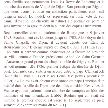
cette famille sont notamment issus les Boyer de Lantenay et la
branche des comtes de Vogüé de Dijon. Son portrait par Rigaud,
que nous avons retrouvé en collection particulière, était resté
jusqu'ici inédit. Le modèle est représenté en buste, vêtu de son
camail d'évêque, les cheveux au naturel. Le portrait est peint en
sens inverse de la gravure dont la plupart des copies s'inspirèrent.
Reçu conseiller clerc au parlement de Bourgogne le 9 janvier
1693, Bouhier tient ces fonctions jusqu'en 1703. Alors doyen de la
Sainte Chapelle de Dijon, il devient député des États de
Bourgogne pour le clergé auprès du Roi, le 6 Juin 1711. En 1723,
il poursuit sa carrière comme chancelier de la faculté de Droit de
sa ville, entamée l'année précédente. Abbé de Saint-Germain
d'Auxerre, « grand-prieur du chapitre noble de Gigny », Bouhier
se voit nommer, dès 1726, premier évêque du diocèse de Dijon,
poste tout juste créé suite à un accord entre le pape Clément XII
(bulle du 9 avril 1731) et le roi Louis XV (lettres patentes de
juillet) : « Le roi avait obtenu cette année du pape l'érection d'un
évêché dans la ville de Dijon une des plus considérables villes de
France ayant un parlement une chambre des comptes un hôtel des
monnaies et une intendance L'abbé Bouhier qui en avait été
nommé le premier évêque est sacré le 16 septembre et prête
[1]
serment le 23 entre les mains du Roi »
.