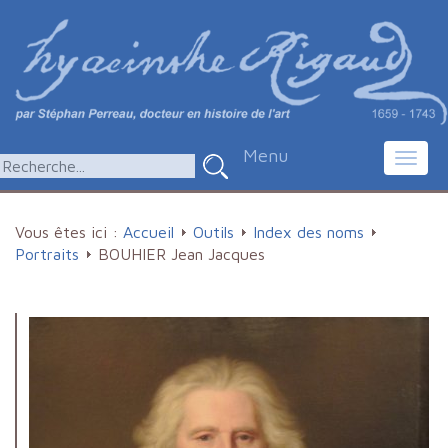
Menu
Toggl
navig
Vous êtes ici :
Accueil
Outils
Index des noms
Portraits
BOUHIER Jean Jacques