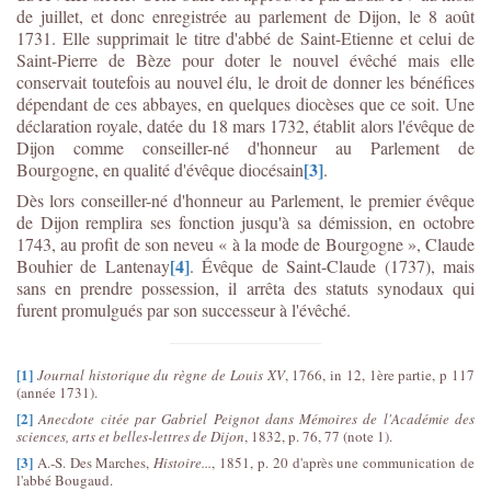
de juillet, et donc enregistrée au parlement de Dijon, le 8 août
1731. Elle supprimait le titre d'abbé de Saint-Etienne et celui de
Saint-Pierre de Bèze pour doter le nouvel évêché mais elle
conservait toutefois au nouvel élu, le droit de donner les bénéfices
dépendant de ces abbayes, en quelques diocèses que ce soit. Une
déclaration royale, datée du 18 mars 1732, établit alors l'évêque de
Dijon comme conseiller-né d'honneur au Parlement de
[3]
Bourgogne, en qualité d'évêque diocésain
.
Dès lors conseiller-né d'honneur au Parlement, le premier évêque
de Dijon remplira ses fonction jusqu'à sa démission, en octobre
1743, au profit de son neveu « à la mode de Bourgogne », Claude
[4]
Bouhier de Lantenay
. Évêque de Saint-Claude (1737), mais
sans en prendre possession, il arrêta des statuts synodaux qui
furent promulgués par son successeur à l'évêché.
[1]
Journal historique du règne de Louis XV
, 1766, in 12, 1ère partie, p 117
(année 1731).
[2]
Anecdote citée par Gabriel Peignot dans Mémoires de l'Académie des
sciences, arts et belles-lettres de Dijon
, 1832, p. 76, 77 (note 1).
[3]
A.-S. Des Marches,
Histoire...
, 1851, p. 20 d'après une communication de
l'abbé Bougaud.