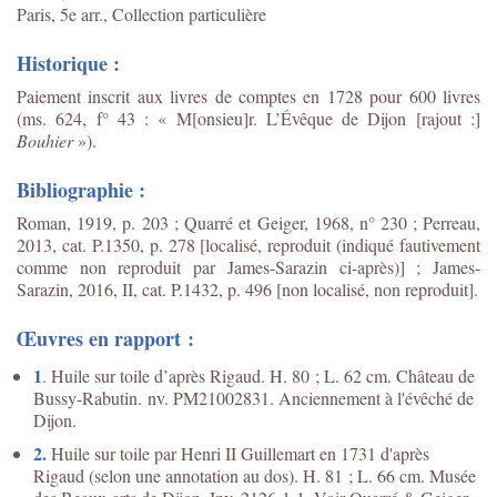
Paris, 5e arr., Collection particulière
Historique :
Paiement inscrit aux livres de comptes en 1728 pour 600 livres
(ms. 624, f° 43 : « M[onsieu]r. L’Évêque de Dijon [rajout :]
Bouhier
»).
Bibliographie :
Roman, 1919, p. 203 ; Quarré et Geiger, 1968, n° 230 ; Perreau,
2013, cat. P.1350, p. 278 [localisé, reproduit (indiqué fautivement
comme non reproduit par James-Sarazin ci-après)] ; James-
Sarazin, 2016, II, cat. P.1432, p. 496 [non localisé, non reproduit].
Œuvres en rapport :
1
.
Huile sur toile d’après Rigaud. H. 80 ; L. 62 cm. Château de
Bussy-Rabutin. nv. PM21002831. Anciennement à l'évêché de
Dijon.
2.
Huile sur toile par Henri II Guillemart en 1731 d'après
Rigaud (selon une annotation au dos). H. 81 ; L. 66 cm. Musée