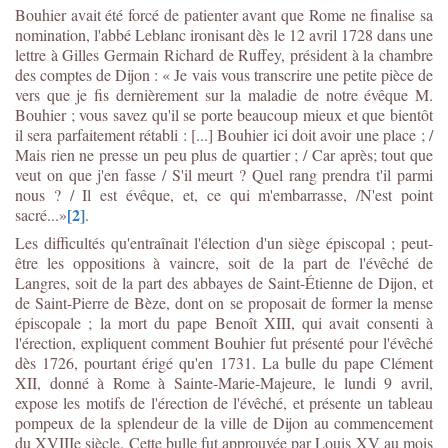
Bouhier avait été forcé de patienter avant que Rome ne finalise sa
nomination, l'abbé Leblanc ironisant dès le 12 avril 1728 dans une
lettre à Gilles Germain Richard de Ruffey, président à la chambre
des comptes de Dijon : « Je vais vous transcrire une petite pièce de
vers que je fis dernièrement sur la maladie de notre évêque M.
Bouhier ; vous savez qu'il se porte beaucoup mieux et que bientôt
il sera parfaitement rétabli : [...] Bouhier ici doit avoir une place ; /
Mais rien ne presse un peu plus de quartier ; / Car après; tout que
veut on que j'en fasse / S'il meurt ? Quel rang prendra t'il parmi
nous ? / Il est évêque, et, ce qui m'embarrasse, /N'est point
[2]
sacré...»
.
Les difficultés qu'entraînait l'élection d'un siège épiscopal ; peut-
être les oppositions à vaincre, soit de la part de l'évêché de
Langres, soit de la part des abbayes de Saint-Étienne de Dijon, et
de Saint-Pierre de Bèze, dont on se proposait de former la mense
épiscopale ; la mort du pape Benoît XIII, qui avait consenti à
l'érection, expliquent comment Bouhier fut présenté pour l'évêché
dès 1726, pourtant érigé qu'en 1731. La bulle du pape Clément
XII, donné à Rome à Sainte-Marie-Majeure, le lundi 9 avril,
expose les motifs de l'érection de l'évêché, et présente un tableau
pompeux de la splendeur de la ville de Dijon au commencement
du XVIIIe siècle. Cette bulle fut approuvée par Louis XV au mois