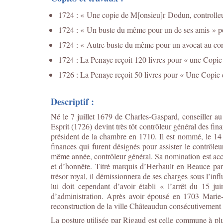
1724 : « Une copie de M[onsieu]r Dodun, controlleur
1724 : « Un buste du même pour un de ses amis » pou
1724 : « Autre buste du même pour un avocat au cons
1724 : La Penaye reçoit 120 livres pour « une Copi
1726 : La Penaye reçoit 50 livres pour « Une Copie
Descriptif :
Né le 7 juillet 1679 de Charles-Gaspard, conseiller a
Esprit (1726) devint très tôt contrôleur général des f
président de la chambre en 1710. Il est nommé, le 1
finances qui furent désignés pour assister le contrôle
même année, contrôleur général. Sa nomination est acc
et d’honnête. Titré marquis d’Herbault en Beauce par 
trésor royal, il démissionnera de ses charges sous l’inf
lui doit cependant d’avoir établi « l’arrêt du 15 jui
d’administration. Après avoir épousé en 1703 Marie-
reconstruction de la ville Châteaudun consécutivement
La posture utilisée par Rigaud est celle commune à plu