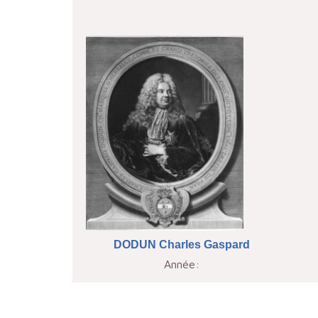
DODUN Charles Gaspard
Année: