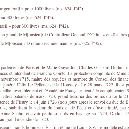
 gen[era]l » pour 1000 livres (ms. 624, f°42).
r 300 livres (ms. 624, f°42).
eil » pour 300 livres (ms. 624, f°42).
e en grand de M[onsieu]r le Controlleur General D’Odun » et 40 autres
 de M[onsieu]r D’odun avec une main » (ms. 625, f°35).
u parlement de Paris et de Marie Gayardon, Charles-Gaspard Dodun, ma
inances et intendant de Franche-Comté. La protection conjointe de Mme 
4 novembre 1715, maître des requêtes et membre du Conseil des financ
ur général Félix Le Pelletier de la Houssaye. Le 28 mars 1722, il est pr
ueillie favorablement et l’Académie Française tient à le complimente
lettres patentes de mars 1723, grand trésorier des ordres du roi le 24
luence de Fleury le 14 juin 1726 (trois jours après le renvoi du duc de 
n », stabilisant la valeur du louis et de l’écu et d’avoir initié, par
Anne Sachot et avoir perdu son fils en bas-âge en 1724, Dodun s’éte
 au grand incendie de 1723.
sieurs grands hommes d'État du règne de Louis XV. Le modèle est assis