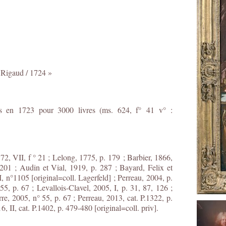
e Rigaud / 1724 »
tes en 1723 pour 3000 livres (ms. 624, f° 41 v° :
 72, VII, f ° 21 ; Lelong, 1775, p. 179 ; Barbier, 1866,
 201 ; Audin et Vial, 1919, p. 287 ; Bayard, Felix et
 n°1105 [original=coll. Lagerfeld] ; Perreau, 2004, p.
55, p. 67 ; Levallois-Clavel, 2005, I, p. 31, 87, 126 ;
erre, 2005, n° 55, p. 67 ; Perreau, 2013, cat. P.1322, p.
, II, cat. P.1402, p. 479-480 [original=coll. priv].