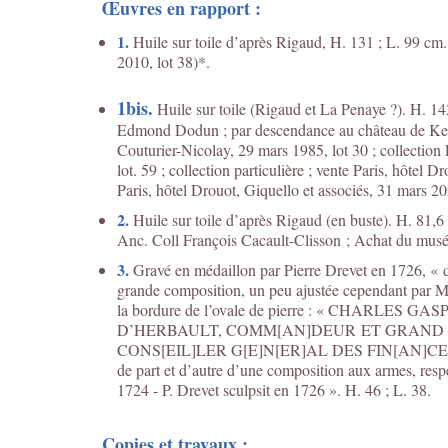
Œuvres en rapport :
1.
Huile sur toile d’après Rigaud, H. 131 ; L. 99 cm. C
2010, lot 38)*.
1bis.
Huile sur toile (Rigaud et La Penaye ?). H. 14
Edmond Dodun ; par descendance au château de Kerdi
Couturier-Nicolay, 29 mars 1985, lot 30 ; collection
lot. 59 ; collection particulière ; vente Paris, hôtel D
Paris, hôtel Drouot, Giquello et associés, 31 mars 2
2.
Huile sur toile d’après Rigaud (en buste). H. 81,6
Anc. Coll François Cacault-Clisson ; Achat du mus
3.
Gravé en médaillon par Pierre Drevet en 1726, « d
grande composition, un peu ajustée cependant par M.
la bordure de l’ovale de pierre : « CHARL
D’HERBAULT, COMM[AN]DEUR ET GRAND T
CONS[EIL]LER G[E]N[ER]AL DES FIN[AN]CES DE F
de part et d’autre d’une composition aux armes, resp
1724 - P. Drevet sculpsit en 1726 ». H. 46 ; L. 38.
Copies et travaux :