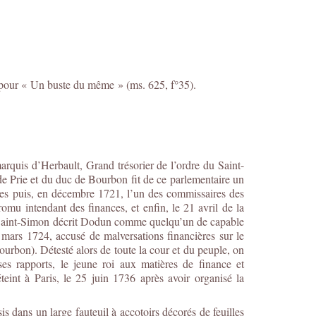
 pour « Un buste du même » (ms. 625, f°35).
rquis d’Herbault, Grand trésorier de l’ordre du Saint-
de Prie et du duc de Bourbon fit de ce parlementaire un
es puis, en décembre 1721, l’un des commissaires des
omu intendant des finances, et enfin, le 21 avril de la
r. Saint-Simon décrit Dodun comme quelqu’un de capable
 mars 1724, accusé de malversations financières sur le
Bourbon). Détesté alors de toute la cour et du peuple, on
 ses rapports, le jeune roi aux matières de finance et
int à Paris, le 25 juin 1736 après avoir organisé la
 dans un large fauteuil à accotoirs décorés de feuilles