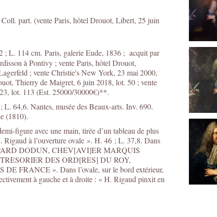
oll. part. (vente Paris, hôtel Drouot, Libert, 25 juin
2 ; L. 114 cm. Paris, galerie Eude, 1836 ; acquit par
sson à Pontivy ; vente Paris, hôtel Drouot,
 Lagerfeld ; vente Christie's New York, 23 mai 2000,
rouot, Thierry de Maigret, 6 juin 2018, lot. 50 ; vente
023, lot. 113 (Est. 25000/30000€)**.
 ; L. 64,6. Nantes, musée des Beaux-arts. Inv. 690.
ée (1810).
emi-figure avec une main, tirée d’un tableau de plus
 Rigaud à l’ouverture ovale ». H. 46 ; L. 37,8. Dans
ES GASPARD DODUN, CHEV[AVI]ER MARQUIS
RESORIER DES ORD[RES] DU ROY,
RANCE ». Dans l’ovale, sur le bord extérieur,
ectivement à gauche et à droite : « H. Rigaud pinxit en