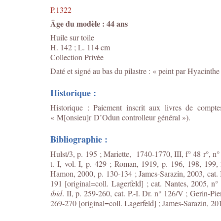
P.1322
Âge du modèle : 44 ans
Huile sur toile
H. 142 ; L. 114 cm
Collection Privée
Daté et signé au bas du pilastre : « peint par Hyacinth
Historique :
Historique : Paiement inscrit aux livres de comp
« M[onsieu]r D’Odun controlleur général »).
Bibliographie :
Hulst/3, p. 195 ; Mariette, 1740-1770, III, f° 48 r°, n°
t. I, vol. I, p. 429 ; Roman, 1919, p. 196, 198, 199,
Hamon, 2000, p. 130-134 ; James-Sarazin, 2003, cat. I,
191 [original=coll. Lagerfeld] ; cat. Nantes, 2005, n° 
ibid
. II, p. 259-260, cat. P.-I. Dr. n° 126/V ; Gerin-Pi
269-270 [original=coll. Lagerfeld] ; James-Sarazin, 2016