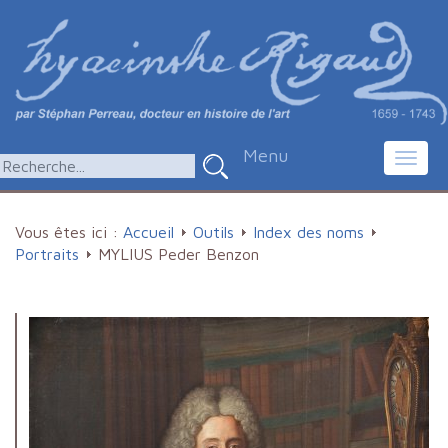
Menu
Toggl
navig
Vous êtes ici :
Accueil
Outils
Index des noms
Portraits
MYLIUS Peder Benzon