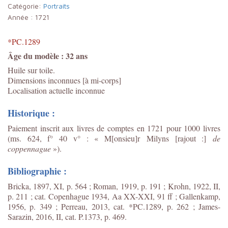
Catégorie:
Portraits
Année :
1721
*PC.1289
Âge du modèle : 32 ans
Huile sur toile.
Dimensions inconnues [à mi-corps]
Localisation actuelle inconnue
Historique :
Paiement inscrit aux livres de comptes en 1721 pour 1000 livres
(ms. 624, f° 40 v° : « M[onsieu]r Milyns [rajout :]
de
coppennague
»).
Bibliographie :
Bricka, 1897, XI, p. 564 ; Roman, 1919, p. 191 ; Krohn, 1922, II,
p. 211 ; cat. Copenhague 1934, Aa XX-XXI, 91 ff ; Gallenkamp,
1956, p. 349 ; Perreau, 2013, cat. *PC.1289, p. 262 ; James-
Sarazin, 2016, II, cat. P.1373, p. 469.