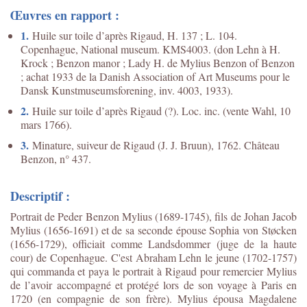
Œuvres en rapport :
1.
Huile sur toile d’après Rigaud, H. 137 ; L. 104.
Copenhague, National museum. KMS4003. (don Lehn à H.
Krock ; Benzon manor ; Lady H. de Mylius Benzon of Benzon
; achat 1933 de la Danish Association of Art Museums pour le
Dansk Kunstmuseumsforening, inv. 4003, 1933).
2.
Huile sur toile d’après Rigaud (?). Loc. inc. (vente Wahl, 10
mars 1766).
3.
Minature, suiveur de Rigaud (J. J. Bruun), 1762. Château
Benzon, n° 437.
Descriptif :
Portrait de Peder Benzon Mylius (1689-1745), fils de Johan Jacob
Mylius (1656-1691) et de sa seconde épouse Sophia von Støcken
(1656-1729), officiait comme Landsdommer (juge de la haute
cour) de Copenhague. C'est Abraham Lehn le jeune (1702-1757)
qui commanda et paya le portrait à Rigaud pour remercier Mylius
de l’avoir accompagné et protégé lors de son voyage à Paris en
1720 (en compagnie de son frère). Mylius épousa Magdalene