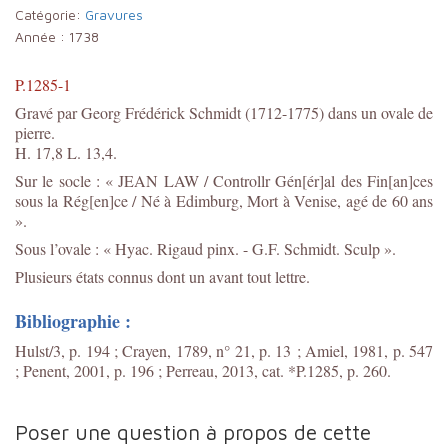
Catégorie:
Gravures
Année :
1738
P.1285-1
Gravé par Georg Frédérick Schmidt (1712-1775) dans un ovale de
pierre.
H. 17,8 L. 13,4.
Sur le socle : « JEAN LAW / Controllr Gén[ér]al des Fin[an]ces
sous la Rég[en]ce / Né à Edimburg, Mort à Venise, agé de 60 ans
».
Sous l’ovale : « Hyac. Rigaud pinx. - G.F. Schmidt. Sculp ».
Plusieurs états connus dont un avant tout lettre.
Bibliographie :
Hulst/3, p. 194 ; Crayen, 1789, n° 21, p. 13 ; Amiel, 1981, p. 547
; Penent, 2001, p. 196 ; Perreau, 2013, cat. *P.1285, p. 260.
Poser une question à propos de cette