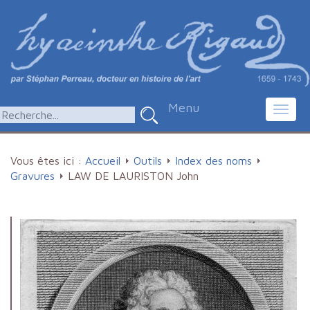
Menu
Toggl
navig
Vous êtes ici :
Accueil
Outils
Index des noms
Gravures
LAW DE LAURISTON John