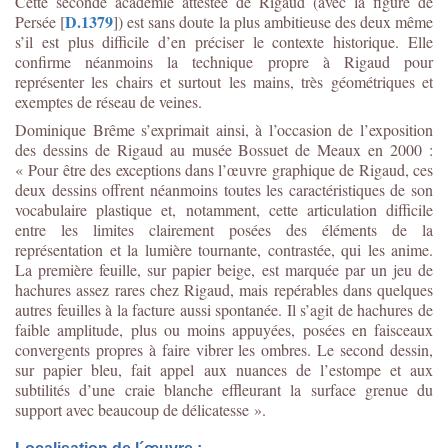
Cette seconde académie attestée de Rigaud (avec la figure de
D.1379
Persée [
]) est sans doute la plus ambitieuse des deux même
s’il est plus difficile d’en préciser le contexte historique. Elle
confirme néanmoins la technique propre à Rigaud pour
représenter les chairs et surtout les mains, très géométriques et
exemptes de réseau de veines.
Dominique Brême s’exprimait ainsi, à l’occasion de l’exposition
des dessins de Rigaud au musée Bossuet de Meaux en 2000 :
« Pour être des exceptions dans l’œuvre graphique de Rigaud, ces
deux dessins offrent néanmoins toutes les caractéristiques de son
vocabulaire plastique et, notamment, cette articulation difficile
entre les limites clairement posées des éléments de la
représentation et la lumière tournante, contrastée, qui les anime.
La première feuille, sur papier beige, est marquée par un jeu de
hachures assez rares chez Rigaud, mais repérables dans quelques
autres feuilles à la facture aussi spontanée. Il s’agit de hachures de
faible amplitude, plus ou moins appuyées, posées en faisceaux
convergents propres à faire vibrer les ombres. Le second dessin,
sur papier bleu, fait appel aux nuances de l’estompe et aux
subtilités d’une craie blanche effleurant la surface grenue du
support avec beaucoup de délicatesse ».