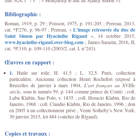
(ms. 624, f° 7 v° : « Mon[sieu]r le duc de S[ain]t Simon »).
Bibliographie :
Roman, 1919, p. 29 ; Poisson, 1975, p. 191-205 ; Perreau, 2013,
L'image retrouvée du duc de
cat. *P.276, p. 96-97 ; Perreau, «
Saint Simon par Hyacinthe Rigaud
», 14 octobre 2015,
www.hyacinthe-rigaud.over-blog.com
; James-Sarazin, 2016, II,
cat. *P.310, p. 109-110 (2003/2, cat. I, n°243).
Œuvres en rapport :
1.
Huile sur toile, H. 41,5 ; L. 32,5. Paris, collection
particulière. Ancienne collection Henri Rochefort (exposé à
Bruxelles de janvier à mars 1904,
L’art français au XVIIIe
siècle
, sous le numéo 59, p. 144 comme prince de Conti) ; coll.
Luba Klabin, Sao Polo, v. 1835 ; coll. Horacio Klabin, Rio de
Janeiro, 1968 ; coll. Claudio Klabin, Rio de Janeiro, 1996 ; don
en 2005 à un collectionneur privé ; Vente Sotheby’s New York,
30 janvier 2015, lot 484 (=atelier de Rigaud).
Copies et travaux :