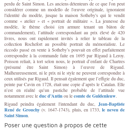
perdu de Saint Simon. Les anciens détenteurs de ce que l'on peut
considérer comme un modello de l'œuvre originale, ignoraient
l'identité du modèle, jusque la maison Sotheby's qui le vendit
comme « atelier » et « portrait de militaire ». La jeunesse du
modèle, le thème choisi (en armure tenant un bâton de
commandement), l’attitude correspondant au prix élevé de 420
livres, nous ont rapidement invités à relier le tableau de la
collection Rochefort au possible portrait du mémorialiste. Le
riccodo passé en vente à Sotheby’s pouvait en effet parfaitement
correspondre à la commande faite en 1695 par Rigaud à Leroy.
Poisson reliait, à tort selon nous, le portrait d’enfant de Chartres
(présumé être Saint Simon) à l’œuvre de Rigaud.
Malheureusement, ni le prix ni le style ne peuvent correspondre à
ceux utilisés par Rigaud. Il pensait également que l’effigie du duc,
peinte par Cavin en 1728, était une copie d’après le Catalan. Elle
n’est en réalité qu’un pastiche probable de l’attitude vue
duc d’Antin
comte de Guldenleuw
notamment avec le
ou le
.
Jean-Baptiste
Rigaud peindra également l'intendant du duc,
René de Grouchy
le neveu de
(v. 1647-1743), pluis, en 1733,
Saint Simon
.
Poser une question à propos de cette