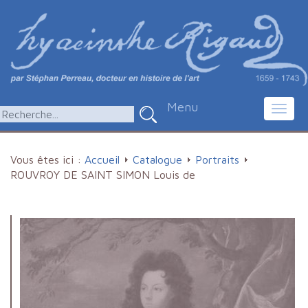
Menu
Toggl
navig
Vous êtes ici :
Accueil
Catalogue
Portraits
ROUVROY DE SAINT SIMON Louis de