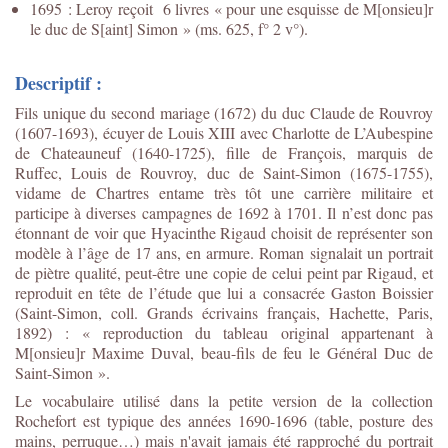
1695 : Leroy reçoit 6 livres « pour une esquisse de M[onsieu]r
le duc de S[aint] Simon » (ms. 625, f° 2 v°).
Descriptif :
Fils unique du second mariage (1672) du duc Claude de Rouvroy
(1607-1693), écuyer de Louis XIII avec Charlotte de L’Aubespine
de Chateauneuf (1640-1725), fille de François, marquis de
Ruffec, Louis de Rouvroy, duc de Saint-Simon (1675-1755),
vidame de Chartres entame très tôt une carrière militaire et
participe à diverses campagnes de 1692 à 1701. Il n’est donc pas
étonnant de voir que Hyacinthe Rigaud choisit de représenter son
modèle à l’âge de 17 ans, en armure. Roman signalait un portrait
de piètre qualité, peut-être une copie de celui peint par Rigaud, et
reproduit en tête de l’étude que lui a consacrée Gaston Boissier
(Saint-Simon, coll. Grands écrivains français, Hachette, Paris,
1892) : « reproduction du tableau original appartenant à
M[onsieu]r Maxime Duval, beau-fils de feu le Général Duc de
Saint-Simon ».
Le vocabulaire utilisé dans la petite version de la collection
Rochefort est typique des années 1690-1696 (table, posture des
mains, perruque…) mais n'avait jamais été rapproché du portrait