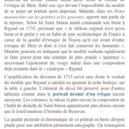
l’évêque de Metz, flatté son ego devant l’impossibilité du modèle
de se payer un portrait aussi imposant. Mariette, dans ses
Notes
manuscrites sur les peintres et les graveurs
, apporte une partie de
la réponse. Selon lui Saint Simon aurait commandé son buste à
Rigaud en 1735, précisant que « le tableau original n'est qu'en
buste et le prélat y est en habit de pair ecclésiastique de France à
cause de la qualité d'évesque de Noyon qu'il eut avant d'esttre
évesque de Metz et dont il s'est fait conserver les honneurs ».
Mariette poursuit en indiquant que le modèle souhaita rapidement
se faire graver pour une estampe de plus grande « aparence »,
nécéssitant l'ajustement du visage initial dans une composition
déjà existante dans le « catalogue » Rigaud.
L'amplification du décorum de 1715 suivit sans doute le souhait
du modèle que Rigaud a satisfait en ajoutant la riche horloge, sur
la table à gauche. L'élément de décor fut préservé pour d'autres
portrait dessiné d’un évêque
tableaux comme dans le
encore
anonyme. Les colonnes, le rideau et plus encore la composition de
l’habit de dentelle de Saint-Simon apparaîssent plus denses encore
que le lourd manteau d’hermine de Beauvau.
La qualité picturale et chromatique de ce portrait en buste désigne
plaide pour une attribution pleinement autographe. On remarquera