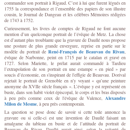
commander son portrait à Rigaud. C’est à lui que furent légués en
1755 la correspondance et l’ensemble des papiers de son illustre
cousin, le Journal de Dangeau et les célèbres Mémoires rédigées
de 1743 à 1752.
Curieusement, les livres de comptes de Rigaud ne font aucune
mention d’un quelconque portrait de l’évêque de Metz. La chose
est d’autant plus troublante que la gravure de Daullé nous propose
une posture de plus grande envergure, reprise en partie sur le
René-François de Beauvau du Rivau
modèle du portrait de
,
évêque de Narbonne, peint en 1715 par le catalan et gravé en
1727. Selon Mariette, le prélat aurait commandé à Tardieu
l’extrapolation de son portrait en une estampe « en pied » par
soucis d’économie, en s'inspirant de l'effigie de Beauvau. Dorival
rejetait le portrait de Grenoble en n’y voyant « qu’une peinture
anonyme du XVIIe siècle français ». L’évêque y est représenté en
buste, dans son habit violet épiscopal, le corps et les bras disposés
Alexandre
à peu près comme ceux de l'évêque de Valence,
Milon de Mesme
, à peu près contemporain.
La question se pose donc de savoir si cette toile annonce la
gravure ou si celle-ci est une invention de Daullé faisant un
amalgame du tableau en buste et de l’attitude du portrait de
Beauvau du Rivau. Daullé aurait ainsi, selon la volonté de