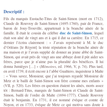
Descriptif :
Fils du marquis Eustache-Titus de Saint-Simon (mort en 1712),
Claude de Rouvroy de Saint-Simon (1695-1760), pair de France,
baron de Jouy-Trouville, appartenait à la branche aînée de la
duc de Saint-Simon
famille. Il était le cousin du célèbre
, lequel
était son aîné de vingt ans et à qui il dut sa carrière. En 1715, ce
dernier l’écrira clairement : « J’avais représenté à M. le duc
d’Orléans [le Régent] la triste réputation de la branche aînée de
ma maison et je l’avais supplié de donner au jeune abbé de Saint-
Simon, qui avait près de vingt ans une abbaye dont il pût aider ses
frères, parce que je n’aime pas la pluralité des bénéfices. Il lui
donna Jumièges […] » (
Mémoires
, ed. 1966, V, p. 74). Plus tard,
en avril 1739, il écrit encore à l’abbé Gualtiero, inquisiteur à Malte
: « Vous savez, Monsieur, que j’ai toujours regardé Monsieur de
Metz et le bailli de Saint-Simon son frère comme mes enfants »
(VII, p. 520). Les frères en question étaient les aînés, morts assez
tôt : Bernard-Titus, marquis de Saint-Simon et Claude de Saint-
Simon, bailli de l’ordre de Malte (1694-1777). Claude Rouvroy
était le benjamin. En 1731, il est nommé évêque et comte de
Noyon, et en 1733, évêque de Metz ce qui motiva sans doute à