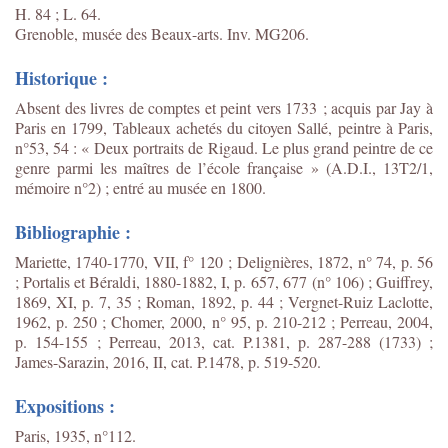
H. 84 ; L. 64.
Grenoble, musée des Beaux-arts. Inv. MG206.
Historique :
Absent des livres de comptes et peint vers 1733 ; acquis par Jay à
Paris en 1799, Tableaux achetés du citoyen Sallé, peintre à Paris,
n°53, 54 : « Deux portraits de Rigaud. Le plus grand peintre de ce
genre parmi les maîtres de l’école française » (A.D.I., 13T2/1,
mémoire n°2) ; entré au musée en 1800.
Bibliographie :
Mariette, 1740-1770, VII, f° 120 ; Delignières, 1872, n° 74, p. 56
; Portalis et Béraldi, 1880-1882, I, p. 657, 677 (n° 106) ; Guiffrey,
1869, XI, p. 7, 35 ; Roman, 1892, p. 44 ; Vergnet-Ruiz Laclotte,
1962, p. 250 ; Chomer, 2000, n° 95, p. 210-212 ; Perreau, 2004,
p. 154-155 ; Perreau, 2013, cat. P.1381, p. 287-288 (1733) ;
James-Sarazin, 2016, II, cat. P.1478, p. 519-520.
Expositions :
Paris, 1935, n°112.