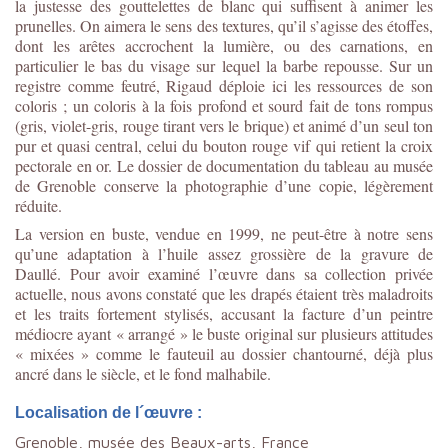
la justesse des gouttelettes de blanc qui suffisent à animer les
prunelles. On aimera le sens des textures, qu’il s’agisse des étoffes,
dont les arêtes accrochent la lumière, ou des carnations, en
particulier le bas du visage sur lequel la barbe repousse. Sur un
registre comme feutré, Rigaud déploie ici les ressources de son
coloris ; un coloris à la fois profond et sourd fait de tons rompus
(gris, violet-gris, rouge tirant vers le brique) et animé d’un seul ton
pur et quasi central, celui du bouton rouge vif qui retient la croix
pectorale en or. Le dossier de documentation du tableau au musée
de Grenoble conserve la photographie d’une copie, légèrement
réduite.
La version en buste, vendue en 1999, ne peut-être à notre sens
qu’une adaptation à l’huile assez grossière de la gravure de
Daullé. Pour avoir examiné l’œuvre dans sa collection privée
actuelle, nous avons constaté que les drapés étaient très maladroits
et les traits fortement stylisés, accusant la facture d’un peintre
médiocre ayant « arrangé » le buste original sur plusieurs attitudes
« mixées » comme le fauteuil au dossier chantourné, déjà plus
ancré dans le siècle, et le fond malhabile.
Localisation de l´œuvre :
Grenoble, musée des Beaux-arts, France