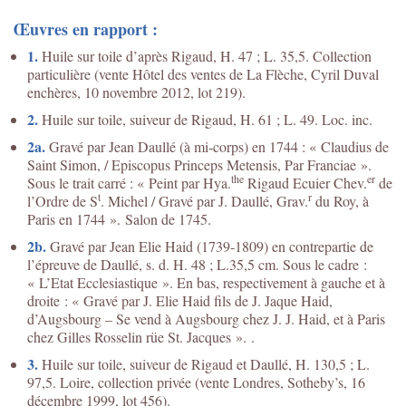
Œuvres en rapport :
1.
Huile sur toile d’après Rigaud, H. 47 ; L. 35,5. Collection
particulière (vente Hôtel des ventes de La Flèche, Cyril Duval
enchères, 10 novembre 2012, lot 219).
2.
Huile sur toile, suiveur de Rigaud, H. 61 ; L. 49. Loc. inc.
2a.
Gravé par Jean Daullé (à mi-corps) en 1744 : « Claudius de
Saint Simon, / Episcopus Princeps Metensis, Par Franciae ».
the
er
Sous le trait carré : « Peint par Hya.
Rigaud Ecuier Chev.
de
t
r
l’Ordre de S
. Michel / Gravé par J. Daullé, Grav.
du Roy, à
Paris en 1744 ». Salon de 1745.
2b.
Gravé par Jean Elie Haid (1739-1809) en contrepartie de
l’épreuve de Daullé, s. d. H. 48 ; L.35,5 cm. Sous le cadre :
« L’Etat Ecclesiastique ». En bas, respectivement à gauche et à
droite : « Gravé par J. Elie Haid fils de J. Jaque Haid,
d’Augsbourg – Se vend à Augsbourg chez J. J. Haid, et à Paris
chez Gilles Rosselin rüe St. Jacques ». .
3.
Huile sur toile, suiveur de Rigaud et Daullé, H. 130,5 ; L.
97,5. Loire, collection privée (vente Londres, Sotheby’s, 16
décembre 1999, lot 456).