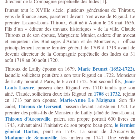
directeur de la Compagnie perpétuelle des Indes [1].
Durant tout le XVIIIe siècle, plusieurs générations de Thiroux,
gens de finance aisés, passèrent devant l’œil avisé de Rigaud. Le
premier, Lazare-Louis Thiroux, était né à Autun le 28 mai 1656.
Fils d’un « éditeur des travaux historiques » de la ville, Claude
Thiroux et de son épouse, Marguerite Munier, cadette d’un avocat
et enquêteur des Bailliages d’Autun et de Montcenis, il officia
principalement comme fermier général de 1709 à 1719 avant de
devenir directeur de la Compagnie perpétuelle des Indes du 31
août 1719 au 30 août 1720.
Marie Brunet (1652-1722)
Thiroux de Lailly épousa en 1679,
,
laquelle sollicitera peut-être à son tour Rigaud en 1722. Monsieur
Jean-
de Lailly mourut à Paris, le 6 avril 1742. Son second fils,
Louis Lazare
, passera chez Rigaud vers 1710 tandis que son
1708
1732
aîné, Claude, sollicitera deux fois Rigaud en
et
, rejoint
Marie-Anne Le Maignan
en 1713 par son épouse,
. Son fils
Thiroux de Gerseuil
cadet,
, passera devant l'artiste en 1724. Le
premier des petits-fils de Monsieur de Lailly (aîné de Jean-Louis),
Thiroux d’Arconville
, paiera son propre portrait 600 livres en
le fermier
1743, suivant ainsi l’initiative de son propre beau-père,
général Darlus
, peint en 1733. La sœur de d’Arconville,
Madame de Semonville
, les imitera en 1741. Une véritable