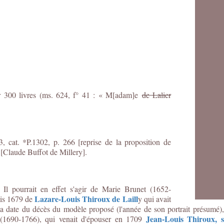
r 300 livres (ms. 624, f° 41 : « M[adam]e
de Lalier
 cat. *P.1302, p. 266 [reprise de la proposition de
 [Claude Buffot de Millery].
 Il pourrait en effet s'agir de Marie Brunet (1652-
Lazare-Louis Thiroux de Laill
uis 1679 de
y qui avait
a date du décès du modèle proposé (l'année de son portrait présumé),
Jean-Louis Thiroux, s
y (1690-1766), qui venait d'épouser en 1709