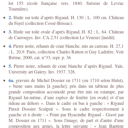
lot 155 (école française vers. 1840. Suiveur de Levrac
Tournière).
2.
Huile sur toile d’après Rigaud, H. 130 ; L. 100 cm. Château
du Fayel (collection Cossé-Brissac).
3.
Huile sur toile ovale d’après Rigaud, H. 82 ; L. 64. Château
de Carrouges. Inv. CA.2.51 (collection Le Veneur) [inédit].
4.
Pierre noire, rehauts de craie blanche, mis au carreau. H. 27,1
; L. 20,9. Paris, collection Charles Ratton et Guy Ladrière. Voir
Brême, 2000, cat. n°33, repr. p. 36
5.
Pierre noire, rehauts de craie blanche d’après Rigaud. Yale,
University art Galery. Inv. 1937. 328.
6a.
gravure de Michel Dossier en 1711 (ou 1710 selon Hulst),
« buste sans mains [à gauche], pris dans un tableau de plus
grande composition accomodé pour être mis en estampe, par
Rigaud lui-même, d’une espèce de fenêtre [en ovale] et d’un
rideau au dehors ». Dans le cadre en bas à gauche : « Rigaud
Pinxit Dossier Sculpsit ». Sous le cadre respectivement à
gauche et à droite : « Peint par Hyacinthe Rigaud - Gravé par
M. Dossier en 1711 ». Sous l'image, de part et d'autre d'une
composition aux armes, la lettre suivante : « Jean Baptiste