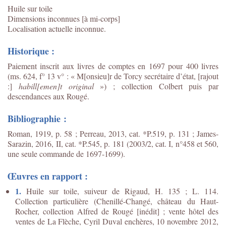
Huile sur toile
Dimensions inconnues [à mi-corps]
Localisation actuelle inconnue.
Historique :
Paiement inscrit aux livres de comptes en 1697 pour 400 livres
(ms. 624, f° 13 v° : « M[onsieu]r de Torcy secrétaire d’état, [rajout
:]
habill[emen]t original
») ; collection Colbert puis par
descendances aux Rougé.
Bibliographie :
Roman, 1919, p. 58 ; Perreau, 2013, cat. *P.519, p. 131 ; James-
Sarazin, 2016, II, cat. *P.545, p. 181 (2003/2, cat. I, n°458 et 560,
une seule commande de 1697-1699).
Œuvres en rapport :
1.
Huile sur toile, suiveur de Rigaud, H. 135 ; L. 114.
Collection particulière (Chenillé-Changé, château du Haut-
Rocher, collection Alfred de Rougé [inédit] ; vente hôtel des
ventes de La Flèche, Cyril Duval enchères, 10 novembre 2012,