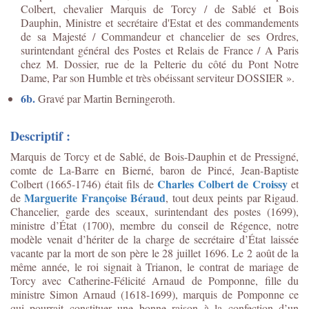
Colbert, chevalier Marquis de Torcy / de Sablé et Bois
Dauphin, Ministre et secrétaire d'Estat et des commandements
de sa Majesté / Commandeur et chancelier de ses Ordres,
surintendant général des Postes et Relais de France / A Paris
chez M. Dossier, rue de la Pelterie du côté du Pont Notre
Dame, Par son Humble et très obéissant serviteur DOSSIER ».
6b.
Gravé par Martin Berningeroth.
Descriptif :
Marquis de Torcy et de Sablé, de Bois-Dauphin et de Pressigné,
comte de La-Barre en Bierné, baron de Pincé, Jean-Baptiste
Charles Colbert de Croissy
Colbert (1665-1746) était fils de
et
Marguerite Françoise Béraud
de
, tout deux peints par Rigaud.
Chancelier, garde des sceaux, surintendant des postes (1699),
ministre d’État (1700), membre du conseil de Régence, notre
modèle venait d’hériter de la charge de secrétaire d’État laissée
vacante par la mort de son père le 28 juillet 1696. Le 2 août de la
même année, le roi signait à Trianon, le contrat de mariage de
Torcy avec Catherine-Félicité Arnaud de Pomponne, fille du
ministre Simon Arnaud (1618-1699), marquis de Pomponne ce
qui pourrait constituer une bonne raison à la confection d’un