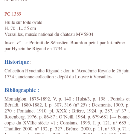
PC.1389
Huile sur toile ovale
H. 70 ; L. 55 cm
Versailles, musée national du château MV5804
Inscr. v° : « Portrait de Sébastien Bourdon peint par lui-même…
par Hyacinthe Rigaud en 1734 ».
Historique
:
Collection Hyacinthe Rigaud ; don à l’Académie Royale le 26 juin
1734 ; ancienne collection ; dépôt du Louvre à Versailles.
Bibliographie :
Montaiglon, 1875-1892, V, p. 140 ; Hulst/3, p. 198 ; Portalis et
Béraldi, 1880-1882, I, p. 307, 316 (n° 25) ; Desmonts, 1909, p.
270 ; Fontaine, 1910, pl. XXX ; Brière, 1924, p. 287, n° 37 ;
Rosenberg, 1976, p. 86-87 ; O’Neill, 1984, p. 679-681 [=« bonne
copie du XVIIie siècle »] ; Constans, 1995, I, p. 121, n° 685 ;
Thuillier, 2000, n° 192, p. 327 ; Brême, 2000, p. 11, n° 59, p. 71 ;