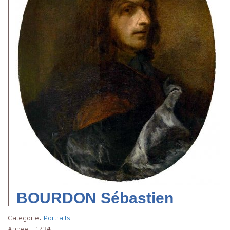
BOURDON Sébastien
Catégorie:
Portraits
Année :
1734