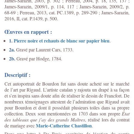
James-Sarazin, 2003, p. 302 ; Perreau, 2004, p. 18, 135, 137 ;
James-Sarazin, 2009/1, p. 114, 117 ; James-Sarazin, 2009/2, p.
68-69 ; Perreau, 2013, cat. PC.1389, p. 289-290 ; James-Sarazin,
2016, II, cat. P.1439, p. 500.
Œuvres en rapport :
1.
Pierre noire et rehauts de blanc sur papier bleu
.
2a.
Gravé par Laurent Cars, 1733.
2b.
Gravé par
Hodge, 1784.
Descriptif :
Cet autoportrait de Bourdon fut sans doute acheté sur le marché
de l’art par Rigaud. L’artiste catalan y rajouta un drapé à sa façon
et s’en inspira sans doute afin de réaliser le dessin de Francfort. De
nombreux témoignages attestent de l’admiration que Rigaud avait
pour Bourdon et dont il possédait plusieurs toiles dans sa propre
collection. Deux sont mentionnées en 1703 dans son propre
État
des tableaux que j’ay des grands Maîtres
, réalisé lors du contrat
Marie-Catherine Chastillon
de mariage avec
.
Dans une lettre à De Brais, secrétaire de légation du comte