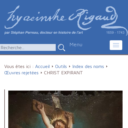
Menu
Toggl
navig
Vous êtes ici :
Accueil
Outils
Index des noms
Œuvres rejetées
CHRIST EXPIRANT