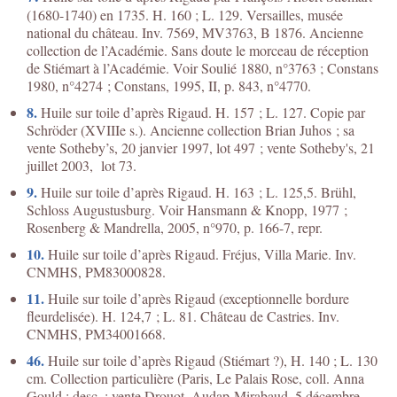
(1680-1740) en 1735. H. 160 ; L. 129. Versailles, musée
national du château. Inv. 7569, MV3763, B 1876. Ancienne
collection de l’Académie. Sans doute le morceau de réception
de Stiémart à l’Académie. Voir Soulié 1880, n°3763 ; Constans
1980, n°4274 ; Constans, 1995, II, p. 843, n°4770.
8.
Huile sur toile d’après Rigaud. H. 157 ; L. 127. Copie par
Schröder (XVIIIe s.). Ancienne collection Brian Juhos ; sa
vente Sotheby’s, 20 janvier 1997, lot 497 ; vente Sotheby's, 21
juillet 2003, lot 73.
9.
Huile sur toile d’après Rigaud. H. 163 ; L. 125,5. Brühl,
Schloss Augustusburg. Voir Hansmann & Knopp, 1977 ;
Rosenberg & Mandrella, 2005, n°970, p. 166-7, repr.
10.
Huile sur toile d’après Rigaud. Fréjus, Villa Marie. Inv.
CNMHS, PM83000828.
11.
Huile sur toile d’après Rigaud (exceptionnelle bordure
fleurdelisée). H. 124,7 ; L. 81. Château de Castries. Inv.
CNMHS, PM34001668.
46.
Huile sur toile d’après Rigaud (Stiémart ?), H. 140 ; L. 130
cm. Collection particulière (Paris, Le Palais Rose, coll. Anna
Gould ; desc. ; vente Drouot, Audap-Mirabaud, 5 décembre