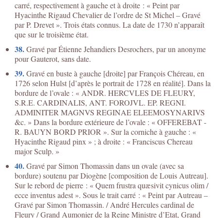
carré, respectivement à gauche et à droite : « Peint par
Hyacinthe Rigaud Chevalier de l’ordre de St Michel – Gravé
par P. Drevet ». Trois états connus. La date de 1730 n’apparaît
que sur le troisième état.
38.
Gravé par Étienne Jehandiers Desrochers, par un anonyme
pour Gauterot, sans date.
39.
Gravé en buste à gauche [droite] par François Chéreau, en
1726 selon Hulst [d’après le portrait de 1728 en réalité]. Dans la
bordure de l’ovale : « ANDR. HERCVLES DE FLEURY,
S.R.E. CARDINALIS, ANT. FOROJVL. EP. REGNI.
ADMINITER MAGNVS REGINAE ELEEMOSYNARIVS
&c. » Dans la bordure extérieure de l’ovale : « OFFEREBAT -
R. BAUYN BORD PRIOR ». Sur la corniche à gauche : «
Hyacinthe Rigaud pinx » ; à droite : « Franciscus Chereau
major Sculp. »
40.
Gravé par Simon Thomassin dans un ovale (avec sa
bordure) soutenu par Diogène [composition de Louis Autreau].
Sur le rebord de pierre : « Quem frustra quæsivit cynicus olim /
ecce inventus adest ». Sous le trait carré : « Peint par Autreau –
Gravé par Simon Thomassin. / André Hercules cardinal de
Fleury / Grand Aumonier de la Reine Ministre d’Etat, Grand