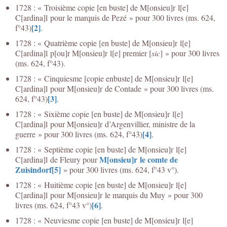
1728 : « Troisième copie [en buste] de M[onsieu]r l[e]
C[ardina]l pour le marquis de Pezé » pour 300 livres (ms. 624,
[2]
f°43)
.
1728 : « Quatrième copie [en buste] de M[onsieu]r l[e]
C[ardina]l p[ou]r M[onsieu]r l[e] premier [
sic
] » pour 300 livres
(ms. 624, f°43).
1728 : « Cinquiesme [copie enbuste] de M[onsieu]r l[e]
C[ardina]l pour M[onsieu]r de Contade » pour 300 livres (ms.
[3]
624, f°43)
.
1728 : « Sixième copie [en buste] de M[onsieu]r l[e]
C[ardina]l pour M[onsieu]r d’Argenvillier, ministre de la
[4]
guerre » pour 300 livres (ms. 624, f°43)
.
1728 : « Septième copie [en buste] de M[onsieu]r l[e]
M[onsieu]r le comte de
C[ardina]l de Fleury pour
Zuisindorf
[5]
» pour 300 livres (ms. 624, f°43 v°).
1728 : « Huitième copie [en buste] de M[onsieu]r l[e]
C[ardina]l pour M[onsieu]r le marquis du Muy » pour 300
[6]
livres (ms. 624, f°43 v°)
.
1728 : « Neuviesme copie [en buste] de M[onsieu]r l[e]