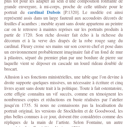
plus tôt pour les adapter au sein d’une composition ronflante de
grande envergure, à mi-corps, proche de celle utilisée pour le
cardinal Dubois
portrait du
[P.1320]. Le modèle est ainsi
représenté assis dans un large fauteuil aux accoudoirs décorés de
feuilles d’acanthes ; meuble ayant sans doute appartenu au peintre
car on le retrouve à maintes reprises sur les portraits produits à
partir de 1720. Son riche dossier fait écho à la richesse du
décorum et à la verve des drapés de la robe rouge sang du
cardinal. Fleury croise ses mains sur son couvre-chef et pose dans
un environnement probablement imaginaire fait d’un fond de mur
à pilastres, séparé du premier plan par une bordure de pierre sur
laquelle vient se déposer en cascade un lourd rideau doublé de
brocart.
Allusion à ses fonctions ministérielles, une table que l’on devine à
droite supporte quelques missives, un nécessaire à écriture et cinq
livres ayant sans doute trait à la politique. Toute à fait ostentatoire,
cette effigie connaîtra un vif succès, comme en témoignent les
nombreuses copies et réductions en buste réalisées par l’atelier
jusqu’en 1735. Si nous ne connaissons pas la localisation du
portrait original, les versions de Stockholm et de Goodwood, les
plus belles connues à ce jour, doivent être considérées comme des
répliques de la main de l’artiste. Selon Fontaine, un autre