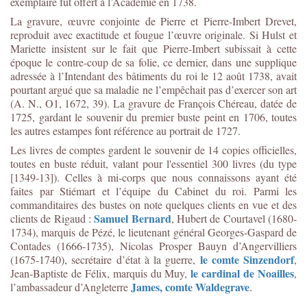
exemplaire fut offert à l’Académie en 1738.
La gravure, œuvre conjointe de Pierre et Pierre-Imbert Drevet,
reproduit avec exactitude et fougue l’œuvre originale. Si Hulst et
Mariette insistent sur le fait que Pierre-Imbert subissait à cette
époque le contre-coup de sa folie, ce dernier, dans une supplique
adressée à l’Intendant des bâtiments du roi le 12 août 1738, avait
pourtant argué que sa maladie ne l’empêchait pas d’exercer son art
(A. N., O1, 1672, 39). La gravure de François Chéreau, datée de
1725, gardant le souvenir du premier buste peint en 1706, toutes
les autres estampes font référence au portrait de 1727.
Les livres de comptes gardent le souvenir de 14 copies officielles,
toutes en buste réduit, valant pour l'essentiel 300 livres (du type
[1349-13]). Celles à mi-corps que nous connaissons ayant été
faites par Stiémart et l’équipe du Cabinet du roi. Parmi les
commanditaires des bustes on note quelques clients en vue et des
Samuel Bernard
clients de Rigaud :
, Hubert de Courtavel (1680-
1734), marquis de Pézé, le lieutenant général Georges-Gaspard de
Contades (1666-1735), Nicolas Prosper Bauyn d’Angervilliers
le comte Sinzendorf
(1675-1740), secrétaire d’état à la guerre,
,
le cardinal de Noailles
Jean-Baptiste de Félix, marquis du Muy,
,
James, comte Waldegrave
l’ambassadeur d’Angleterre
.