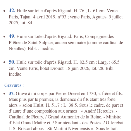
42.
Huile sur toile d'après Rigaud. H. 76 ; L. 61 cm. Vente
Paris, Tajan, 4 avril 2019, n°93 ; vente Paris, Aguttes, 9 juillet
2025, lot. 84.
49
. Huile sur toile d'après Rigaud. Paris, Compagnie des
Prêtres de Saint-Sulpice, ancien séminaire (comme cardinal de
Noailles). Bibl. : inédite.
50
. Huile sur toile d'après Rigaud.
H. 82,5 cm ; Larg. : 65,5
cm. Vente Paris, hôtel Drouot, 18 juin 2026, lot. 28. Bibl.
Inédite.
Gravures :
37.
Gravé à mi-corps par Pierre Drevet en 1730, « frère et fils.
Mais plus par le premier, la démence du fils étant très forte
alors » selon Hulst. H. 51,7 ; L. 38,5. Sous le cadre, de part et
d’autre d’une composition aux armes : « André Hercules, -
Cardinal de Fleury, / Grand Aumonier de la Reine, - Ministre
d’Etat Grand Maître et, / Surintendant - des Postes. / Offerebat
J. S. Brissart abbas - Sti Martini Nivernensis ». Sous le trait