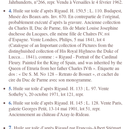
Jahrhunderts, n°266, repr. Vendu à Versailles le 4 février 1962.
4.
Huile sur toile d’après Rigaud. H. 150,5 ; L. 110. Budapest,
Musée des Beaux-arts. Inv. 670. En contrepartie de l’original,
probablement exécuté d’après la gravure. Ancienne collection
du Charles II, Duc de Parme, fils de Marie Louise Josephine
duchesse du Lucques, elle même fille de Chalres IV, roi
d’Espagne. Vente Londres, Philips, 5 mai 1841, lot 4
(Catalogue of an Important collection of Pictures from the
distinghuished collection of His Royal Highness the Duke of
Lucca… 1841), comme : « Rigaud - Portrait of the Cardinal
Fleury. Painted for the King of Spain, and was inherited by the
Queen of Etruria from her father Charles IVth ». Étiquette au
dos : « De S. M. No 128 – Retrato de Bosuet », et cachet du
cire du Duc de Parme avec son monogramme.
5.
Huile sur toile d’après Rigaud. H. 133 ; L. 97. Vente
Sotheby’s, 20 octobre 1971, lot 121, repr.
6.
Huile sur toile d’après Rigaud. H. 145 ; L. 128. Vente Paris,
galerie Georges Petit, 13-14 mai 1901, lot 51, repr.
Anciennement au château d’Azay-le-Rideau.
7.
Huile sur toile d’après Rigaud par François-Albert Stiémart