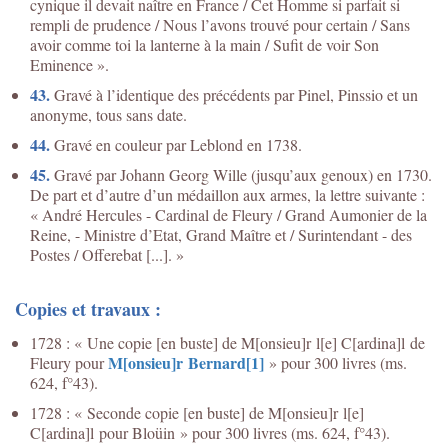
cynique il devait naître en France / Cet Homme si parfait si
rempli de prudence / Nous l’avons trouvé pour certain / Sans
avoir comme toi la lanterne à la main / Sufit de voir Son
Eminence ».
43.
Gravé à l’identique des précédents par Pinel, Pinssio et un
anonyme, tous sans date.
44.
Gravé en couleur par Leblond en 1738.
45.
Gravé par Johann Georg Wille (jusqu’aux genoux) en 1730.
De part et d’autre d’un médaillon aux armes, la lettre suivante :
« André Hercules - Cardinal de Fleury / Grand Aumonier de la
Reine, - Ministre d’Etat, Grand Maître et / Surintendant - des
Postes / Offerebat [...]. »
Copies et travaux :
1728 : « Une copie [en buste] de M[onsieu]r l[e] C[ardina]l de
M[onsieu]r Bernard
[1]
Fleury pour
» pour 300 livres (ms.
624, f°43).
1728 : « Seconde copie [en buste] de M[onsieu]r l[e]
C[ardina]l pour Bloüin » pour 300 livres (ms. 624, f°43).