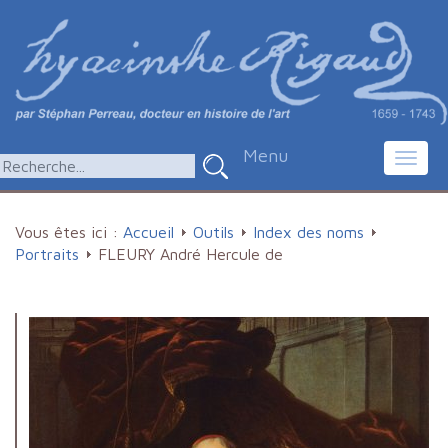
Menu
Toggl
navig
Vous êtes ici :
Accueil
Outils
Index des noms
Portraits
FLEURY André Hercule de