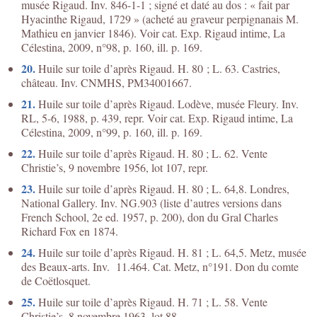
musée Rigaud. Inv. 846-1-1 ; signé et daté au dos : « fait par
Hyacinthe Rigaud, 1729 » (acheté au graveur perpignanais M.
Mathieu en janvier 1846). Voir cat. Exp. Rigaud intime, La
Célestina, 2009, n°98, p. 160, ill. p. 169.
20.
Huile sur toile d’après Rigaud. H. 80 ; L. 63. Castries,
château. Inv. CNMHS, PM34001667.
21.
Huile sur toile d’après Rigaud. Lodève, musée Fleury. Inv.
RL, 5-6, 1988, p. 439, repr. Voir cat. Exp. Rigaud intime, La
Célestina, 2009, n°99, p. 160, ill. p. 169.
22.
Huile sur toile d’après Rigaud. H. 80 ; L. 62. Vente
Christie’s, 9 novembre 1956, lot 107, repr.
23.
Huile sur toile d’après Rigaud. H. 80 ; L. 64,8. Londres,
National Gallery. Inv. NG.903 (liste d’autres versions dans
French School, 2e ed. 1957, p. 200), don du Gral Charles
Richard Fox en 1874.
24.
Huile sur toile d’après Rigaud. H. 81 ; L. 64,5. Metz, musée
des Beaux-arts. Inv. 11.464. Cat. Metz, n°191. Don du comte
de Coëtlosquet.
25.
Huile sur toile d’après Rigaud. H. 71 ; L. 58. Vente
Christie’s, 8 novembre 1963, lot 88.