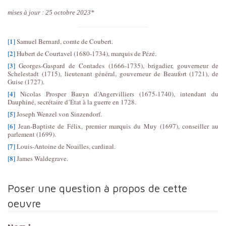
mises à jour : 25 octobre 2023*
[1]
Samuel Bernard, comte de Coubert.
[2]
Hubert de Courtavel (1680-1734), marquis de Pézé.
[3]
Georges-Gaspard de Contades (1666-1735), brigadier, gouverneur de
Schelestadt (1715), lieutenant général, gouverneur de Beaufort (1721), de
Guise (1727).
[4]
Nicolas Prosper Bauyn d’Angervilliers (1675-1740), intendant du
Dauphiné, secrétaire d’État à la guerre en 1728.
[5]
Joseph Wenzel von Sinzendorf.
[6]
Jean-Baptiste de Félix, premier marquis du Muy (1697), conseiller au
parlement (1699).
[7]
Louis-Antoine de Noailles, cardinal.
[8]
James Waldegrave.
Poser une question à propos de cette
oeuvre