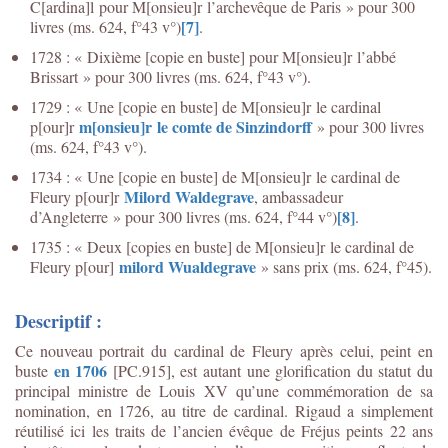
C[ardina]l pour M[onsieu]r l’archevêque de Paris » pour 300
[7]
livres (ms. 624, f°43 v°)
.
1728 : « Dixième [copie en buste] pour M[onsieu]r l’abbé
Brissart » pour 300 livres (ms. 624, f°43 v°).
1729 : « Une [copie en buste] de M[onsieu]r le cardinal
m[onsieu]r le comte de Sinzindorff
p[our]r
» pour 300 livres
(ms. 624, f°43 v°).
1734 : « Une [copie en buste] de M[onsieu]r le cardinal de
Milord Waldegrave
Fleury p[our]r
, ambassadeur
[8]
d’Angleterre » pour 300 livres (ms. 624, f°44 v°)
.
1735 : « Deux [copies en buste] de M[onsieu]r le cardinal de
milord Wualdegrave
Fleury p[our]
» sans prix (ms. 624, f°45).
Descriptif :
Ce nouveau portrait du cardinal de Fleury après celui, peint en
en 1706
buste
[PC.915], est autant une glorification du statut du
principal ministre de Louis XV qu’une commémoration de sa
nomination, en 1726, au titre de cardinal. Rigaud a simplement
réutilisé ici les traits de l’ancien évêque de Fréjus peints 22 ans