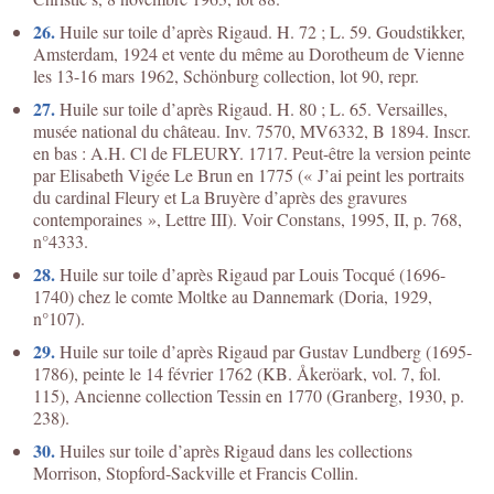
26.
Huile sur toile d’après Rigaud. H. 72 ; L. 59. Goudstikker,
Amsterdam, 1924 et vente du même au Dorotheum de Vienne
les 13-16 mars 1962, Schönburg collection, lot 90, repr.
27.
Huile sur toile d’après Rigaud. H. 80 ; L. 65. Versailles,
musée national du château. Inv. 7570, MV6332, B 1894. Inscr.
en bas : A.H. Cl de FLEURY. 1717. Peut-être la version peinte
par Elisabeth Vigée Le Brun en 1775 (« J’ai peint les portraits
du cardinal Fleury et La Bruyère d’après des gravures
contemporaines », Lettre III). Voir Constans, 1995, II, p. 768,
n°4333.
28.
Huile sur toile d’après Rigaud par Louis Tocqué (1696-
1740) chez le comte Moltke au Dannemark (Doria, 1929,
n°107).
29.
Huile sur toile d’après Rigaud par Gustav Lundberg (1695-
1786), peinte le 14 février 1762 (KB. Åkeröark, vol. 7, fol.
115), Ancienne collection Tessin en 1770 (Granberg, 1930, p.
238).
30.
Huiles sur toile d’après Rigaud dans les collections
Morrison, Stopford-Sackville et Francis Collin.