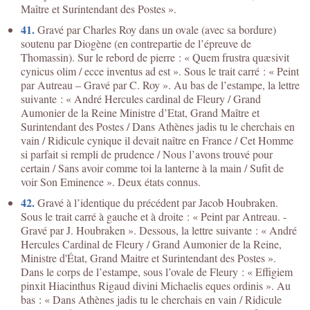
Maître et Surintendant des Postes ».
41.
Gravé par Charles Roy dans un ovale (avec sa bordure)
soutenu par Diogène (en contrepartie de l’épreuve de
Thomassin). Sur le rebord de pierre : « Quem frustra quæsivit
cynicus olim / ecce inventus ad est ». Sous le trait carré : « Peint
par Autreau – Gravé par C. Roy ». Au bas de l’estampe, la lettre
suivante : « André Hercules cardinal de Fleury / Grand
Aumonier de la Reine Ministre d’Etat, Grand Maître et
Surintendant des Postes / Dans Athènes jadis tu le cherchais en
vain / Ridicule cynique il devait naître en France / Cet Homme
si parfait si rempli de prudence / Nous l’avons trouvé pour
certain / Sans avoir comme toi la lanterne à la main / Sufit de
voir Son Eminence ». Deux états connus.
42.
Gravé à l’identique du précédent par Jacob Houbraken.
Sous le trait carré à gauche et à droite : « Peint par Antreau. -
Gravé par J. Houbraken ». Dessous, la lettre suivante : « André
Hercules Cardinal de Fleury / Grand Aumonier de la Reine,
Ministre d'État, Grand Maitre et Surintendant des Postes ».
Dans le corps de l’estampe, sous l’ovale de Fleury : « Effigiem
pinxit Hiacinthus Rigaud divini Michaelis eques ordinis ». Au
bas : « Dans Athènes jadis tu le cherchais en vain / Ridicule