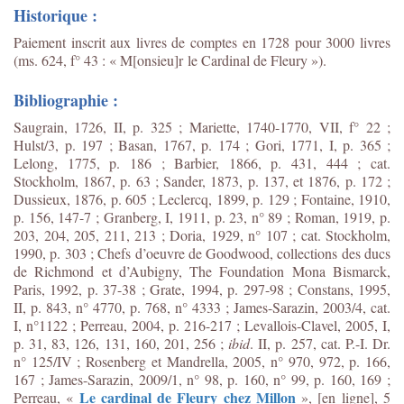
Historique :
Paiement inscrit aux livres de comptes en 1728 pour 3000 livres
(ms. 624, f° 43 : « M[onsieu]r le Cardinal de Fleury »).
Bibliographie :
Saugrain, 1726, II, p. 325 ; Mariette, 1740-1770, VII, f° 22 ;
Hulst/3, p. 197 ; Basan, 1767, p. 174 ; Gori, 1771, I, p. 365 ;
Lelong, 1775, p. 186 ; Barbier, 1866, p. 431, 444 ; cat.
Stockholm, 1867, p. 63 ; Sander, 1873, p. 137, et 1876, p. 172 ;
Dussieux, 1876, p. 605 ; Leclercq, 1899, p. 129 ; Fontaine, 1910,
p. 156, 147-7 ; Granberg, I, 1911, p. 23, n° 89 ; Roman, 1919, p.
203, 204, 205, 211, 213 ; Doria, 1929, n° 107 ; cat. Stockholm,
1990, p. 303 ; Chefs d’oeuvre de Goodwood, collections des ducs
de Richmond et d’Aubigny, The Foundation Mona Bismarck,
Paris, 1992, p. 37-38 ; Grate, 1994, p. 297-98 ; Constans, 1995,
II, p. 843, n° 4770, p. 768, n° 4333 ; James-Sarazin, 2003/4, cat.
I, n°1122 ; Perreau, 2004, p. 216-217 ; Levallois-Clavel, 2005, I,
p. 31, 83, 126, 131, 160, 201, 256 ;
ibid
. II, p. 257, cat. P.-I. Dr.
n° 125/IV ; Rosenberg et Mandrella, 2005, n° 970, 972, p. 166,
167 ; James-Sarazin, 2009/1, n° 98, p. 160, n° 99, p. 160, 169 ;
Le cardinal de Fleury chez Millon
Perreau, «
», [en ligne], 5