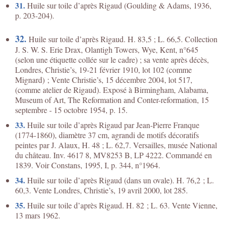
31.
Huile sur toile d’après Rigaud (Goulding & Adams, 1936,
p. 203-204).
32.
Huile sur toile d’après Rigaud. H. 83,5 ; L. 66,5. Collection
J. S. W. S. Erie Drax, Olantigh Towers, Wye, Kent, n°645
(selon une étiquette collée sur le cadre) ; sa vente après décès,
Londres, Christie’s, 19-21 février 1910, lot 102 (comme
Mignard) ; Vente Christie’s, 15 décembre 2004, lot 517,
(comme atelier de Rigaud). Exposé à Birmingham, Alabama,
Museum of Art, The Reformation and Conter-reformation, 15
septembre - 15 octobre 1954, p. 15.
33.
Huile sur toile d’après Rigaud par Jean-Pierre Franque
(1774-1860), diamètre 37 cm, agrandi de motifs décoratifs
peintes par J. Alaux, H. 48 ; L. 62,7. Versailles, musée National
du château. Inv. 4617 8, MV8253 B, LP 4222. Commandé en
1839. Voir Constans, 1995, I, p. 344, n°1964.
34.
Huile sur toile d’après Rigaud (dans un ovale). H. 76,2 ; L.
60,3. Vente Londres, Christie’s, 19 avril 2000, lot 285.
35.
Huile sur toile d’après Rigaud. H. 82 ; L. 63. Vente Vienne,
13 mars 1962.