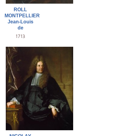
ROLL
MONTPELLIER
Jean-Louis
de
1713