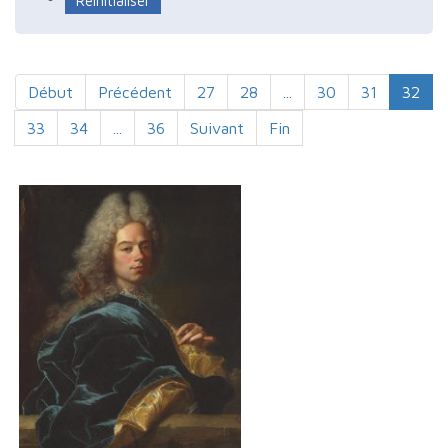
Début
Précédent
27
28
...
30
31
32
33
34
...
36
Suivant
Fin