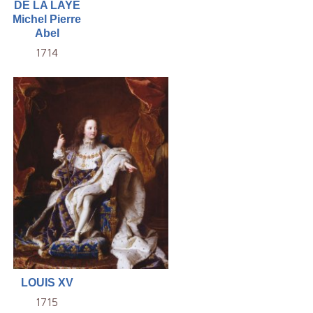
DE LA LAYÉ
Michel Pierre
Abel
1714
LOUIS XV
1715