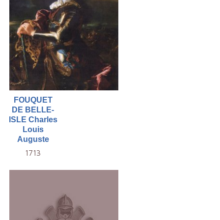
FOUQUET
DE BELLE-
ISLE Charles
Louis
Auguste
1713