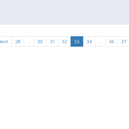
dent
28
...
30
31
32
33
34
...
36
37