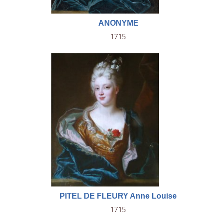
ANONYME
1715
PITEL DE FLEURY Anne Louise
1715