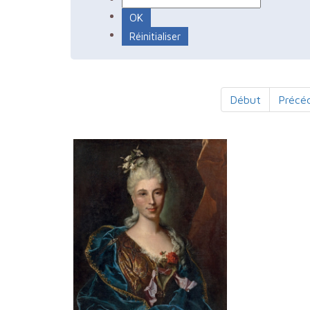
Début
Précé